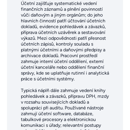
Účetní zajišťuje systematické vedení
finančních záznamů a plnění povinností
vůči daňovým a jiným orgánům; do jeho
hlavních činností patří účtování účetních
dokladů, evidence pohledávek a závazků,
příprava účetních uzávěrek a sestavování
výkazů. Mezi odpovědnosti patří přesnost
účetních zápisů, kontroly souladu s
platnými účetními a daňovými předpisy a
archivace dokladů. Pracovní prostředí
zahrnuje interní účetní oddělení, externí
účetní kanceláře nebo oddělení finanční
správy, kde se uplatňuje rutinní i analytická
práce s účetními systémy.
Typická náplň dále zahrnuje vedení knihy
pohledávek a závazků, přípravu DPH, mzdy
v rozsahu souvisejících dokladů a
spolupráci při auditu. Používané nástroje
zahrnují účetní software, databáze,
tabulkové procesory a elektronickou
komunikaci s úřady; relevantní postupy