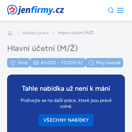
JenFirmy.cz
Nabídky práce
Hlavní účetní (M/Ž)
Hlavní účetní (M/Ž)
Stod
45.000 – 70.000 Kč
Plný úvazek
Tahle nabídka už není k mání
Podívejte se na další práce, které jsou právě
volné.
VŠECHNY NABÍDKY