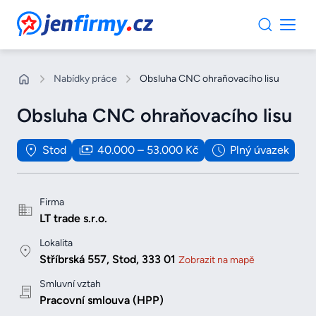
JenFirmy.cz
Nabídky práce
Obsluha CNC ohraňovacího lisu
Obsluha CNC ohraňovacího lisu
Stod
40.000 – 53.000 Kč
Plný úvazek
Firma
LT trade s.r.o.
Lokalita
Stříbrská 557, Stod, 333 01
Zobrazit na mapě
Smluvní vztah
Pracovní smlouva (HPP)