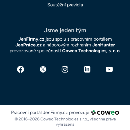
Soutěžní pravidla
Jsme jeden tým
JenFirmy.cz
jsou spolu s pracovním portálem
JenPráce.cz
a náborovým rozhraním
JenHunter
provozované společností
Coweo Technologies, s. r. o
.
Pracovní portál JenFirmy.cz provozuje
© 2016–2026 Coweo Technologies s.r.o.,
všechna práva
vyhrazena