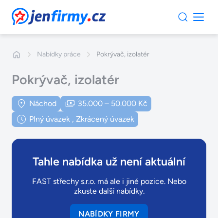
JenFirmy.cz
Nabídky práce
Pokrývač, izolatér
Pokrývač, izolatér
Náchod
35.000 – 50.000 Kč
Plný úvazek
,
Zkrácený úvazek
Tahle nabídka už není aktuální
FAST střechy s.r.o. má ale i jiné pozice. Nebo
zkuste další nabídky.
NABÍDKY FIRMY