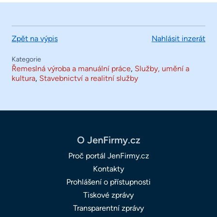
Zpět na výpis
Nahlásit inzerát
Kategorie
Řemeslná výroba a manuální práce
,
Služby, umění a
kultura
,
Stavebnictví a realitní služby
O JenFirmy.cz
Proč portál JenFirmy.cz
Kontakty
Prohlášení o přístupnosti
Tiskové zprávy
Transparentní zprávy