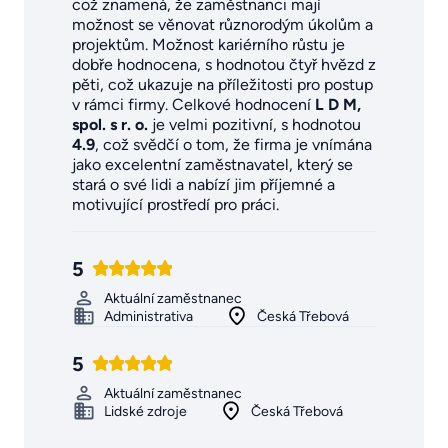
což znamená, že zaměstnanci mají
možnost se věnovat různorodým úkolům a
projektům. Možnost kariérního růstu je
dobře hodnocena, s hodnotou čtyř hvězd z
pěti, což ukazuje na příležitosti pro postup
v rámci firmy. Celkové hodnocení
L D M,
spol. s r. o.
je velmi pozitivní, s hodnotou
4.9
, což svědčí o tom, že firma je vnímána
jako excelentní zaměstnavatel, který se
stará o své lidi a nabízí jim příjemné a
motivující prostředí pro práci.
5
Aktuální zaměstnanec
Administrativa
Česká Třebová
5
Aktuální zaměstnanec
Lidské zdroje
Česká Třebová