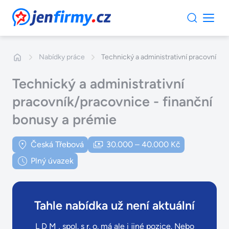
JenFirmy.cz
Nabídky práce
Technický a administrativní pracovník/p
Technický a administrativní
pracovník/pracovnice - finanční
bonusy a prémie
Česká Třebová
30.000 – 40.000 Kč
Plný úvazek
Tahle nabídka už není aktuální
L D M , spol. s r. o. má ale i jiné pozice. Nebo