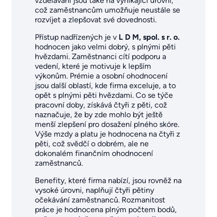
vzdělávání jsou také na vynikající úrovni,
což zaměstnancům umožňuje neustále se
rozvíjet a zlepšovat své dovednosti.
Přístup nadřízených je v
L D M, spol. s r. o.
hodnocen jako velmi dobrý, s plnými pěti
hvězdami. Zaměstnanci cítí podporu a
vedení, které je motivuje k lepším
výkonům. Prémie a osobní ohodnocení
jsou další oblastí, kde firma exceluje, a to
opět s plnými pěti hvězdami. Co se týče
pracovní doby, získává čtyři z pěti, což
naznačuje, že by zde mohlo být ještě
menší zlepšení pro dosažení plného skóre.
Výše mzdy a platu je hodnocena na čtyři z
pěti, což svědčí o dobrém, ale ne
dokonalém finančním ohodnocení
zaměstnanců.
Benefity, které firma nabízí, jsou rovněž na
vysoké úrovni, naplňují čtyři pětiny
očekávání zaměstnanců. Rozmanitost
práce je hodnocena plným počtem bodů,