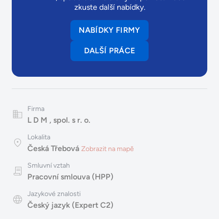
zkuste další nabídky.
NABÍDKY FIRMY
DALŠÍ PRÁCE
Firma
L D M , spol. s r. o.
Lokalita
Česká Třebová
Zobrazit na mapě
Smluvní vztah
Pracovní smlouva (HPP)
Jazykové znalosti
Český jazyk (Expert C2)