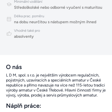
Minimální vzdělání
Středoškolské nebo odborné vyučení s maturitou
Délka prac. poměru
na dobu neurčitou s nástupem možným ihned
Vhodné také pro
absolventy
O nás
L D M, spol. s r.o. je největším výrobcem regulačních,
pojistných, uzavíracích a speciálních armatur v České
republice a přímo navazuje na více než 115-letou tradici
výroby armatur v České Třebové. Hlavní činností firmy je
vývoj, výroba, prodej a servis průmyslových armatur.
Náplň práce: