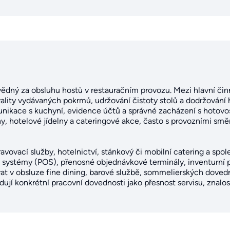
vědný za obsluhu hostů v restauračním provozu. Mezi hlavní činn
 kvality vydávaných pokrmů, udržování čistoty stolů a dodržová
nikace s kuchyní, evidence účtů a správné zacházení s hotovost
rny, hotelové jídelny a cateringové akce, často s provozními s
ravovací služby, hotelnictví, stánkový či mobilní catering a spo
í systémy (POS), přenosné objednávkové terminály, inventurní 
t v obsluze fine dining, barové službě, sommelierských dove
dují konkrétní pracovní dovednosti jako přesnost servisu, znalo