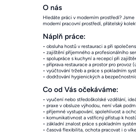
O nás
Hledáte práci v moderním prostředí? Jsme st
moderní pracovní prostředí, přátelský kolek
Náplň práce:
• obsluha hostů v restauraci a při společens
• zajištění příjemného a profesionálního se
• spolupráce s kuchyní a recepcí při zajišt
• příprava restaurace a prostor pro provoz (
• vyúčtování tržeb a práce s pokladním s
• dodržování hygienických a bezpečnostní
Co od Vás očekáváme:
• vyučení nebo středoškolské vzdělání, ide
• praxe v obsluze výhodou, není však pod
• příjemné vystupování, spolehlivost a och
• komunikativnost a vstřícný přístup k hos
• základní znalost práce s pokladním sys
• časová flexibilita, ochota pracovat i o ví