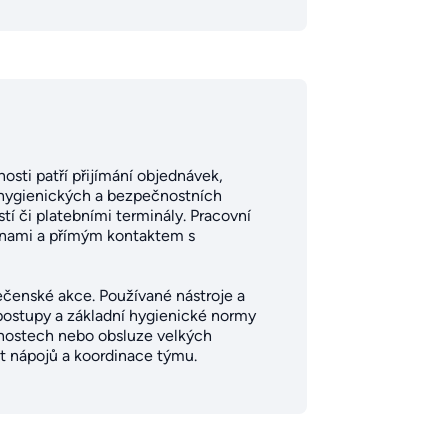
osti patří přijímání objednávek,
ní hygienických a bezpečnostních
í či platebními terminály. Pracovní
měnami a přímým kontaktem s
lečenské akce. Používané nástroje a
postupy a základní hygienické normy
dnostech nebo obsluze velkých
st nápojů a koordinace týmu.