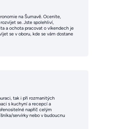
gastronomie na Šumavě. Oceníte,
zvíjet se. Jste spolehliví,
ita a ochota pracovat o víkendech je
zvíjet se v oboru, kde se vám dostane
uraci, tak i při rozmanitých
aci s kuchyní a recepcí a
přenositelné napříč celým
šníka/servírky nebo v budoucnu