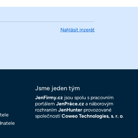
Nahlásit inzerát
Jsme jeden tým
JenFirmy.cz
jsou spolu s pracovním
portálem
JenPráce.cz
a náborovým
rozhraním
JenHunter
provozované
tele
společností
Coweo Technologies, s. r. o
.
dnatele