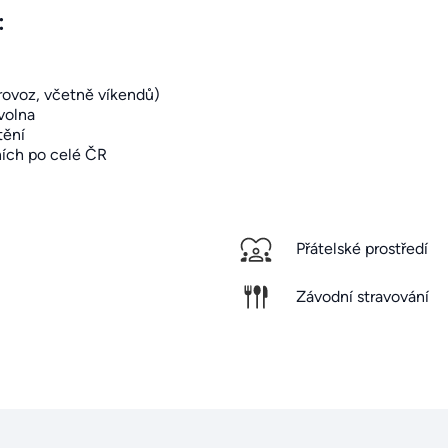
:
rovoz, včetně víkendů)
volna
tění
ních po celé ČR
Přátelské prostředí
Závodní stravování