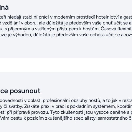
dná
kteří hledají stabilní práci v moderním prostředí hotelnictví a 
zdělání v oboru, ale důležitá je především vaše chuť učit se a ro
u, s příjemným a vstřícným přístupem k hostům. Časová flexibil
sluze je výhodou, důležitá je především vaše ochota učit se a ro
ice posunout
dovednosti v oblasti profesionální obsluhy hostů, a to jak v resta
y či svatby. Získáte praxi v práci s pokladním systémem, koordin
sti při přípravě provozu. Tyto zkušenosti jsou vysoce ceněné a 
ám cestu k pozicím zkušenějšího specialisty, samostatného čí