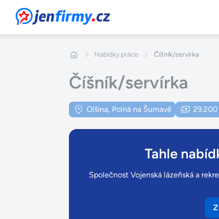
JenFirmy.cz
Nabídky práce
Číšník/servírka
Číšník/servírka
Olšina, Polná na Šumavě
29.200
Tahle nabídk
Společnost Vojenská lázeňská a rekrea
Z