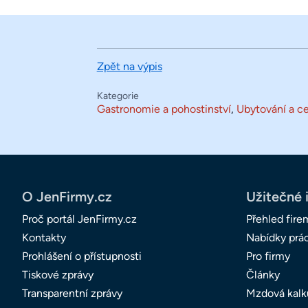
Zpět na výpis
Kategorie
Gastronomie a pohostinství
,
Ubytování a ce
O JenFirmy.cz
Užitečné 
Proč portál JenFirmy.cz
Přehled fire
Kontakty
Nabídky prá
Prohlášení o přístupnosti
Pro firmy
Tiskové zprávy
Články
Transparentní zprávy
Mzdová kalk