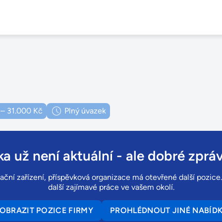
 – 31.000 Kč
Plný úvazek
a už není aktuální
- ale dobré zpráv
ční zařízení, příspěvková organizace má otevřené další pozice.
další zajímavé práce ve vašem okolí.
OBRAZIT POZICE FIRMY
PROHLÉDNOUT JINÉ NABÍD