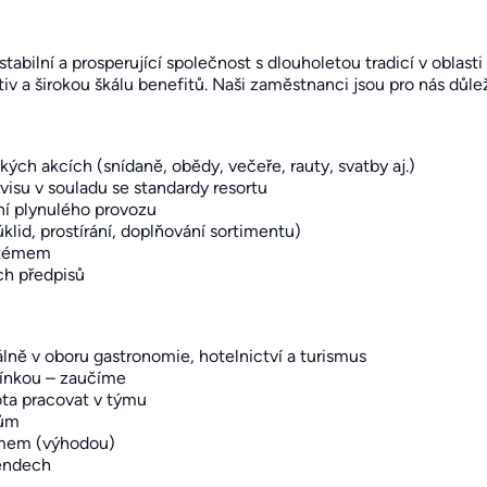
abilní a prosperující společnost s dlouholetou tradicí v oblast
tiv a širokou škálu benefitů. Naši zaměstnanci jsou pro nás důle
kých akcích (snídaně, obědy, večeře, rauty, svatby aj.)
rvisu v souladu se standardy resortu
ění plynulého provozu
úklid, prostírání, doplňování sortimentu)
ystémem
ch předpisů
álně v oboru gastronomie, hotelnictví a turismus
mínkou – zaučíme
ota pracovat v týmu
tům
témem (výhodou)
kendech