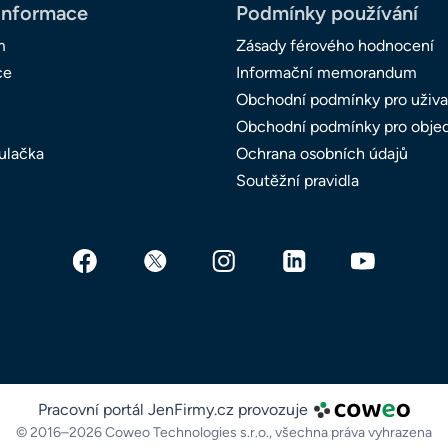
informace
Podmínky používání
m
Zásady férového hodnocení
ce
Informační memorandum
Obchodní podmínky pro uživa
Obchodní podmínky pro obje
ulačka
Ochrana osobních údajů
Soutěžní pravidla
Pracovní portál JenFirmy.cz provozuje
© 2016–2026 Coweo Technologies s.r.o.,
všechna práva vyhrazena