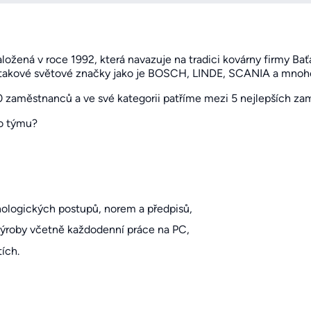
žená v roce 1992, která navazuje na tradici kovárny firmy Baťa
 takové světové značky jako je BOSCH, LINDE, SCANIA a mnohé
aměstnanců a ve své kategorii patříme mezi 5 nejlepších za
ho týmu?
nologických postupů, norem a předpisů,
ýroby včetně každodenní práce na PC,
ích.