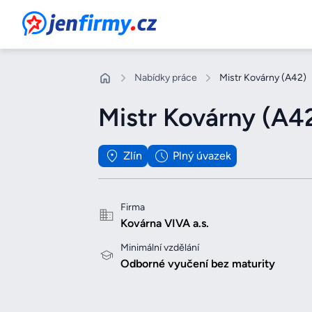
JenFirmy.cz
Nabídky práce
Mistr Kovárny (A42)
Mistr Kovárny (A4
Zlín
Plný úvazek
Firma
Kovárna VIVA a.s.
Minimální vzdělání
Odborné vyučení bez maturity