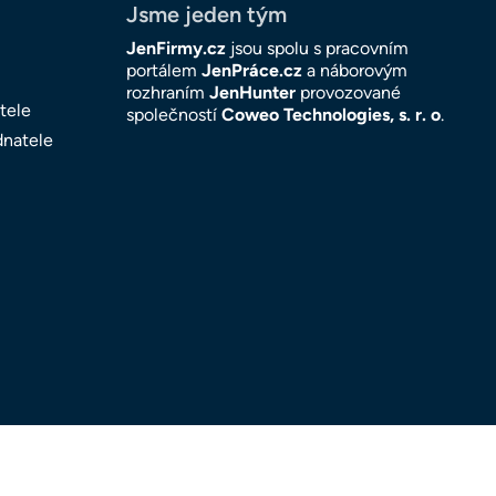
Jsme jeden tým
JenFirmy.cz
jsou spolu s pracovním
portálem
JenPráce.cz
a náborovým
rozhraním
JenHunter
provozované
tele
společností
Coweo Technologies, s. r. o
.
dnatele