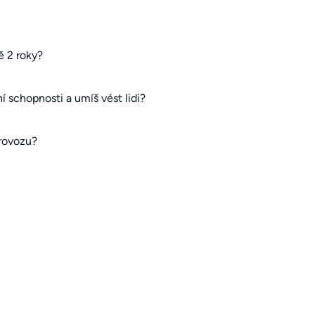
ě 2 roky?
 schopnosti a umíš vést lidi?
rovozu?