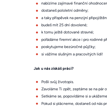
nabízíme zajímavé finanční ohodnocen
dostaneš pololetní odměny;
a taky příspěvek na penzijní připojištění
budeš mít 25 dní dovolené;
k tomu ještě dotované stravné;
pořádáme firemní akce i pro rodinné př
poskytujeme bezúročné půjčky;
si vážíme slušným a pracovitých lidí!
Jak u nás získáš práci?
Pošli svůj životopis.
Zavoláme Ti zpět, zeptáme se na pár o
Setkáme se, popovídáme si a ukážeme ti
Pokud si plácneme, dostaneš od nás pr