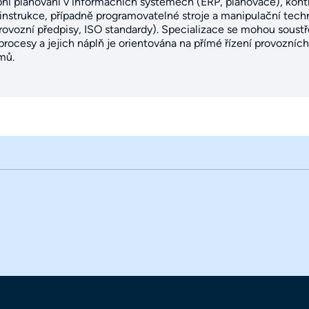
bní plánování v informačních systémech (ERP, plánovače), kontro
nstrukce, případně programovatelné stroje a manipulační techn
 provozní předpisy, ISO standardy). Specializace se mohou soust
ocesy a jejich náplň je orientována na přímé řízení provozních 
mů.