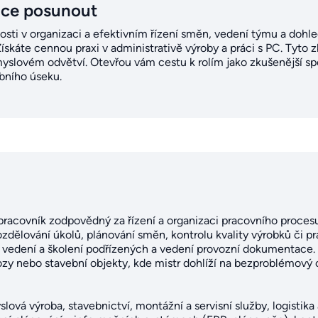
ice posunout
nosti v organizaci a efektivním řízení směn, vedení týmu a doh
káte cennou praxi v administrativě výroby a práci s PC. Tyto z
slovém odvětví. Otevřou vám cestu k rolím jako zkušenější spec
bního úseku.
pracovník zodpovědný za řízení a organizaci pracovního procesu 
 rozdělování úkolů, plánování směn, kontrolu kvality výrobků či 
vedení a školení podřízených a vedení provozní dokumentace. Pr
zy nebo stavební objekty, kde mistr dohlíží na bezproblémový c
lová výroba, stavebnictví, montážní a servisní služby, logistika