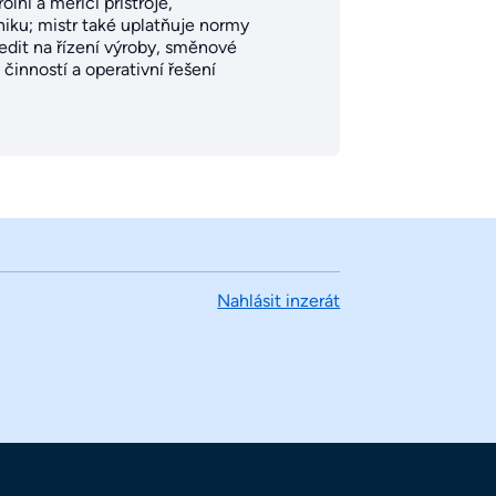
lní a měřicí přístroje,
iku; mistr také uplatňuje normy
ředit na řízení výroby, směnové
činností a operativní řešení
Nahlásit inzerát