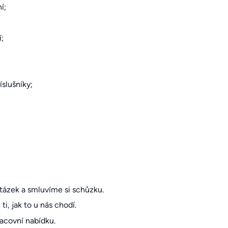
í;
;
íslušníky;
tázek a smluvíme si schůzku.
, jak to u nás chodí.
acovní nabídku.