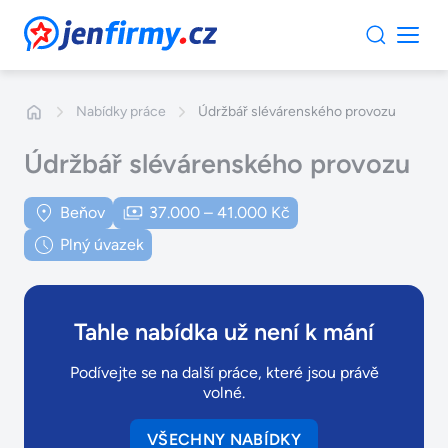
JenFirmy.cz
Nabídky práce
Údržbář slévárenského provozu
Údržbář slévárenského provozu
Beňov
37.000 – 41.000 Kč
Plný úvazek
Tahle nabídka už není k mání
Podívejte se na další práce, které jsou právě
volné.
VŠECHNY NABÍDKY