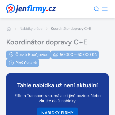
JenFirmy.cz
Nabídky práce
Koordinátor dopravy C+E
Koordinátor dopravy C+E
České Budějovice
50.000 – 60.000 Kč
Plný úvazek
Tahle nabídka už není aktuální
Elflein Transport s.r.o. má ale i jiné pozice. Nebo
zkuste další nabídky.
NABÍDKY FIRMY