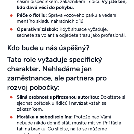
naším dispečinkem, zákazníkem i řidiči.
Vy jste ten,
kdo dává věci do pohybu.
Péče o flotilu:
Správa vozového parku a vedení
menšího skladu náhradních dílů.
Operativní záskok:
Když situace vyžaduje,
sednete za volant a odjedete trasu jako profesionál.
Kdo bude u nás úspěšný?
Tato role vyžaduje specifický
charakter. Nehledáme jen
zaměstnance, ale partnera pro
rozvoj pobočky:
Silná osobnost s přirozenou autoritou:
Dokážete si
sjednat pořádek u řidičů i navázat vztah se
zákazníkem.
Morálka a sebedisciplína:
Protože nad Vámi
nebude nikdo denně stát, musíte mít vnitřní řád a
tah na branku. Co slíbíte, na to se můžeme