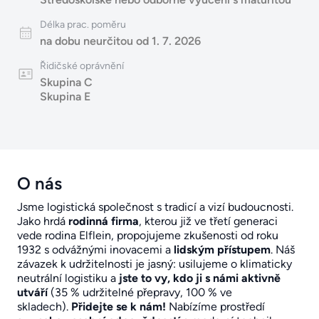
Délka prac. poměru
na dobu neurčitou od 1. 7. 2026
Řidičské oprávnění
Skupina C
Skupina E
O nás
Jsme logistická společnost s tradicí a vizí budoucnosti.
Jako hrdá
rodinná firma
, kterou již ve třetí generaci
vede rodina Elflein, propojujeme zkušenosti od roku
1932 s odvážnými inovacemi a
lidským přístupem
. Náš
závazek k udržitelnosti je jasný: usilujeme o klimaticky
neutrální logistiku a
jste to vy, kdo ji s námi aktivně
utváří
(35 % udržitelné přepravy, 100 % ve
skladech).
Přidejte se k nám!
Nabízíme prostředí