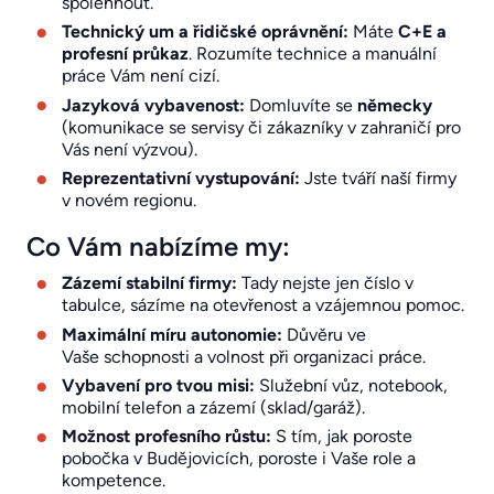
spolehnout.
Technický um a řidičské oprávnění:
Máte
C+E a
profesní průkaz
. Rozumíte technice a manuální
práce Vám není cizí.
Jazyková vybavenost:
Domluvíte se
německy
(komunikace se servisy či zákazníky v zahraničí pro
Vás není výzvou).
Reprezentativní vystupování:
Jste tváří naší firmy
v novém regionu.
Co Vám nabízíme my:
Zázemí stabilní firmy:
Tady nejste jen číslo v
tabulce, sázíme na otevřenost a vzájemnou pomoc.
Maximální míru autonomie:
Důvěru ve
Vaše schopnosti a volnost při organizaci práce.
Vybavení pro tvou misi:
Služební vůz, notebook,
mobilní telefon a zázemí (sklad/garáž).
Možnost profesního růstu:
S tím, jak poroste
pobočka v Budějovicích, poroste i Vaše role a
kompetence.