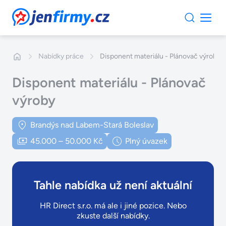
JenFirmy.cz
Nabídky práce
Disponent materiálu - Plánovač výroby
Disponent materiálu - Plánovač
výroby
Brandýs nad Labem-Stará Boleslav
45.000 – 50.000 Kč
Plný úvazek
Tahle nabídka už není aktuální
HR Direct s.r.o. má ale i jiné pozice. Nebo
zkuste další nabídky.