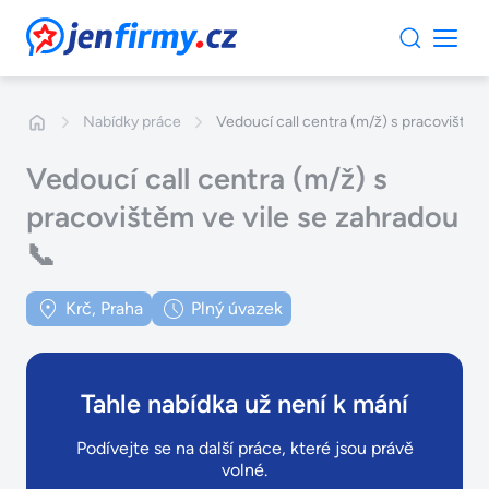
JenFirmy.cz
Nabídky práce
Vedoucí call centra (m/ž) s pracovištěm 
Vedoucí call centra (m/ž) s
pracovištěm ve vile se zahradou
📞
Krč, Praha
Plný úvazek
Tahle nabídka už není k mání
Podívejte se na další práce, které jsou právě
volné.