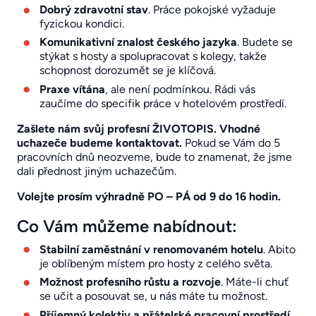
Dobrý zdravotní stav
. Práce pokojské vyžaduje
fyzickou kondici.
Komunikativní znalost českého jazyka
. Budete se
stýkat s hosty a spolupracovat s kolegy, takže
schopnost dorozumět se je klíčová.
Praxe vítána
, ale není podmínkou. Rádi vás
zaučíme do specifik práce v hotelovém prostředí.
Zašlete nám svůj profesní ŽIVOTOPIS. Vhodné
uchazeče budeme kontaktovat.
Pokud se Vám do 5
pracovních dnů neozveme, bude to znamenat, že jsme
dali přednost jiným uchazečům.
Volejte prosím výhradně PO – PÁ od 9 do 16 hodin.
Co Vám můžeme nabídnout:
Stabilní zaměstnání v renomovaném hotelu
. Abito
je oblíbeným místem pro hosty z celého světa.
Možnost profesního růstu a rozvoje
. Máte-li chuť
se učit a posouvat se, u nás máte tu možnost.
Příjemný kolektiv a přátelské pracovní prostředí
.