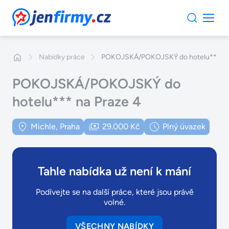
JenFirmy.cz
Nabídky práce
POKOJSKÁ/POKOJSKÝ do hotelu*** na 
POKOJSKÁ/POKOJSKÝ do
hotelu*** na Praze 4
Michle, Praha
29.000 Kč
Plný úvazek
Tahle nabídka už není k mání
Podívejte se na další práce, které jsou právě
volné.
VŠECHNY NABÍDKY