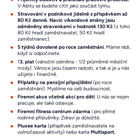
V Abitu se budete cítit jako součást týmu.
Stravování v podnikové jídelně s příspěvkem až
80 Kč denně. Navíc víkendové směny jsou
odměněny stravenkami v hodnotě 130 Kč
(z toho
80 Kč hradí zaměstnavatel, 50 Kč hradí
zaměstnanec).
5 týdnů dovolené po roce zaměstnání
. Máme rádi,
když si odpočinete.
1
3. plat
(vánoční odměna - 1/2 průměrné měsíční
mzdy). Vánoce jsou časem radosti, a tak si je u nás
užijete i finančně.
Příplatky na penzijní připojištění
(po roce
zaměstnání). Myslíme na vaši budoucnost.
Firemní akce včetně akcí pro děti
. U nás se nejen
pracuje, ale také oslavuje.
Firemní fitness centrum zdarma
i pro přímé
rodinné příslušníky. Zdraví je důležité.
Pluxee karta
(příspěvek zaměstnavatele na
volnočasové aktivity) nebo karta
Multisport.