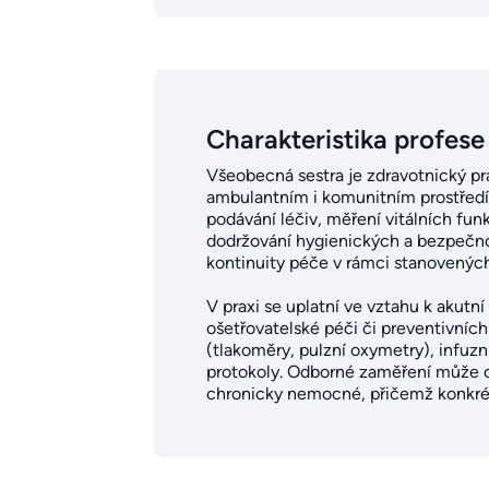
Charakteristika profese
Všeobecná sestra je zdravotnický pr
ambulantním i komunitním prostředí.
podávání léčiv, měření vitálních fun
dodržování hygienických a bezpečnos
kontinuity péče v rámci stanovenýc
V praxi se uplatní ve vztahu k akutn
ošetřovatelské péči či preventivních
(tlakoměry, pulzní oxymetry), infuz
protokoly. Odborné zaměření může obs
chronicky nemocné, přičemž konkrét