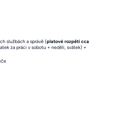
ch službách a správě (
platové rozpětí cca
latek za práci v sobotu + neděli, svátek) +
éče