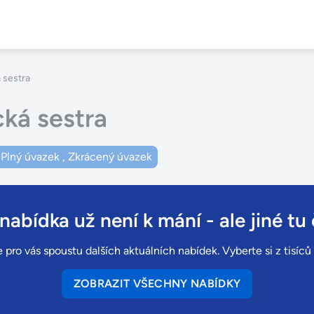
 sestra
ká sestra
Plný úvazek
,
Zkrácený úvazek
 nabídka už není k mání
- ale jiné tu 
 pro vás spoustu dalších aktuálních nabídek. Vyberte si z tisíc
ZOBRAZIT VŠECHNY NABÍDKY