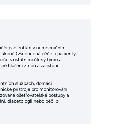
u péči pacientům v nemocničním,
ch úkonů (všeobecná péče o pacienty,
péče s ostatními členy týmu a
né hlášení změn a zajištění
lantních službách, domácí
nické přístroje pro monitorování
izované ošetřovatelské postupy a
ní, diabetologii nebo péči o