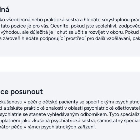
dná
o všeobecná nebo praktická sestra a hledáte smysluplnou prác
ato pozice je pro vás. Oceníte, pokud jste spolehliví, zodpovědn
výhodou, ale důležitá je i chuť se učit a rozvíjet v oboru. Poku
 zároveň hledáte podporující prostředí pro další vzdělávání, pak 
ice posunout
zkušenosti v péči o dětské pacienty se specifickými psychiatri
 získáte praktické znalosti v oblasti psychiatrické ošetřovate
psychiatrie se stanete vyhledávaným odborníkem. Tyto speciali
uplatnění jako zkušená psychiatrická sestra, samostatný speciali
átor péče v rámci psychiatrických zařízení.