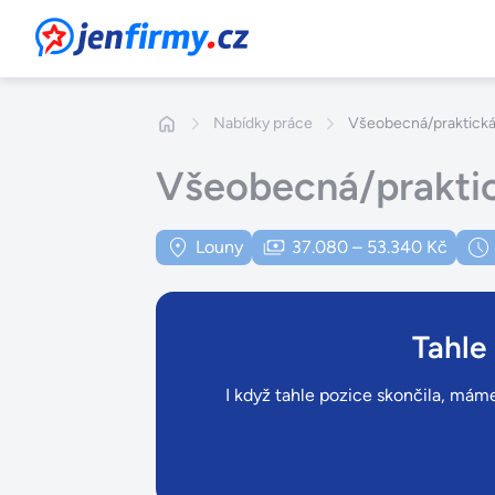
JenFirmy.cz
Nabídky práce
Všeobecná/praktická
Všeobecná/praktic
Louny
37.080 – 53.340 Kč
Tahle
I když tahle pozice skončila, máme