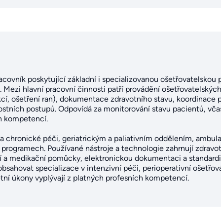
acovník poskytující základní i specializovanou ošetřovatelsko
 Mezi hlavní pracovní činnosti patří provádění ošetřovatelský
kcí, ošetření ran), dokumentace zdravotního stavu, koordinace 
tních postupů. Odpovídá za monitorování stavu pacientů, včas
h kompetencí.
í a chronické péči, geriatrickým a paliativním oddělením, ambu
 programech. Používané nástroje a technologie zahrnují zdravot
ní a medikační pomůcky, elektronickou dokumentaci a standard
ahovat specializace v intenzivní péči, perioperativní ošetřová
ní úkony vyplývají z platných profesních kompetencí.