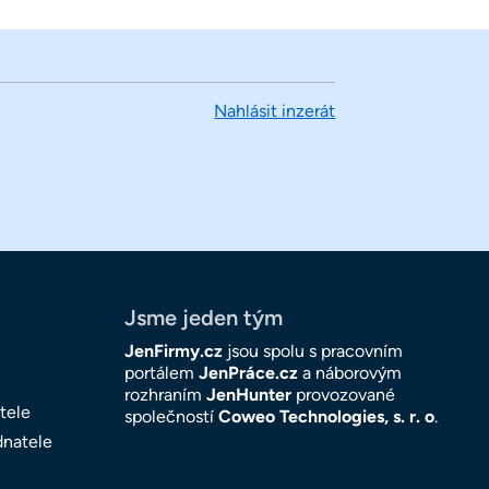
Nahlásit inzerát
Jsme jeden tým
JenFirmy.cz
jsou spolu s pracovním
portálem
JenPráce.cz
a náborovým
rozhraním
JenHunter
provozované
tele
společností
Coweo Technologies, s. r. o
.
dnatele