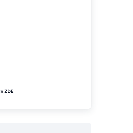
íte
ZDE
.