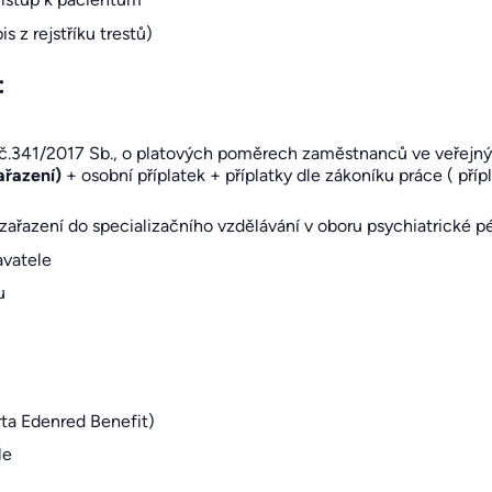
 z rejstříku trestů)
:
 č.341/2017 Sb., o platových poměrech zaměstnanců ve veřejný
ařazení)
+ osobní příplatek + příplatky dle zákoníku práce ( příp
zařazení do specializačního vzdělávání v oboru psychiatrické p
avatele
u
arta Edenred Benefit)
le