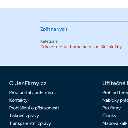
Zpět na výpis
Kategorie
Zdravotnictví, farmacie a sociální služby
O JenFirmy.cz
Užitečné 
Proč portál JenFirmy.cz
Přehled fire
Kontakty
Nabídky prá
Prohlášení o přístupnosti
Pro firmy
Tiskové zprávy
Články
Transparentní zprávy
Mzdová kalk