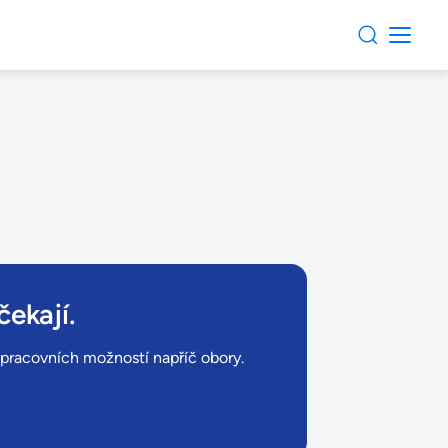
čekají.
ů pracovních možností napříč obory.