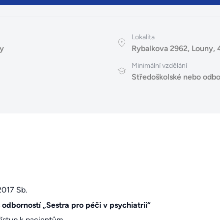
Lokalita
y
Rybalkova 2962, Louny, 
Minimální vzdělání
Středoškolské nebo odbo
2017 Sb.
odborností „Sestra pro péči v psychiatrii“
řístup k pacientům