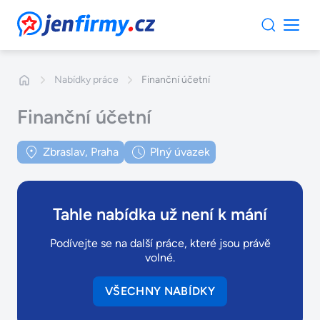
JenFirmy.cz
Nabídky práce
Finanční účetní
Finanční účetní
Zbraslav, Praha
Plný úvazek
Tahle nabídka už není k mání
Podívejte se na další práce, které jsou právě
volné.
VŠECHNY NABÍDKY