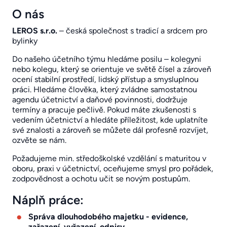
O nás
LEROS s.r.o.
– česká společnost s tradicí a srdcem pro
bylinky
Do našeho účetního týmu hledáme posilu – kolegyni
nebo kolegu, který se orientuje ve světě čísel a zároveň
ocení stabilní prostředí, lidský přístup a smysluplnou
práci. Hledáme člověka, který zvládne samostatnou
agendu účetnictví a daňové povinnosti, dodržuje
termíny a pracuje pečlivě. Pokud máte zkušenosti s
vedením účetnictví a hledáte příležitost, kde uplatníte
své znalosti a zároveň se můžete dál profesně rozvíjet,
ozvěte se nám.
Požadujeme min. středoškolské vzdělání s maturitou v
oboru, praxi v účetnictví, oceňujeme smysl pro pořádek,
zodpovědnost a ochotu učit se novým postupům.
Náplň práce:
Správa dlouhodobého majetku - evidence,
zařazení, vyřazení, odpisy