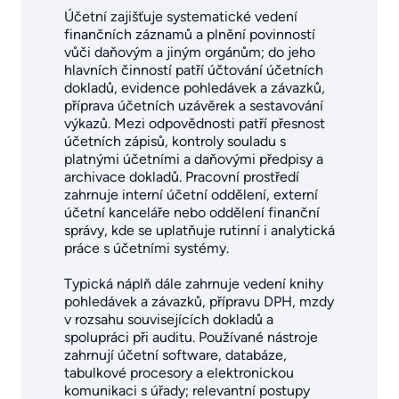
Účetní zajišťuje systematické vedení
finančních záznamů a plnění povinností
vůči daňovým a jiným orgánům; do jeho
hlavních činností patří účtování účetních
dokladů, evidence pohledávek a závazků,
příprava účetních uzávěrek a sestavování
výkazů. Mezi odpovědnosti patří přesnost
účetních zápisů, kontroly souladu s
platnými účetními a daňovými předpisy a
archivace dokladů. Pracovní prostředí
zahrnuje interní účetní oddělení, externí
účetní kanceláře nebo oddělení finanční
správy, kde se uplatňuje rutinní i analytická
práce s účetními systémy.
Typická náplň dále zahrnuje vedení knihy
pohledávek a závazků, přípravu DPH, mzdy
v rozsahu souvisejících dokladů a
spolupráci při auditu. Používané nástroje
zahrnují účetní software, databáze,
tabulkové procesory a elektronickou
komunikaci s úřady; relevantní postupy