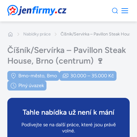
JenFirmy.cz
Nabídky práce
Číšník/Servírka – Pavillon Steak House,
Číšník/Servírka – Pavillon Steak
House, Brno (centrum) 🍷
Brno-město, Brno
30.000 – 35.000 Kč
Plný úvazek
Tahle nabídka už není k mání
Podívejte se na další práce, které jsou právě
volné.