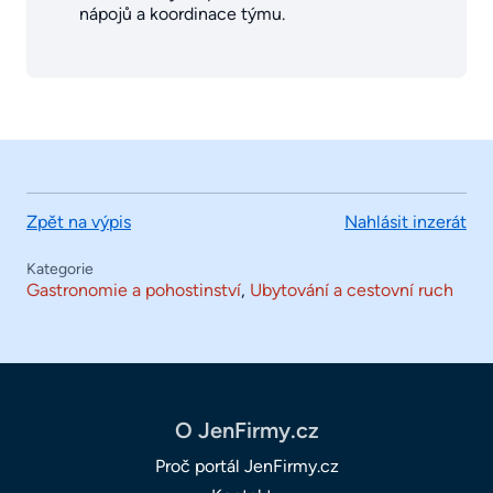
nápojů a koordinace týmu.
Zpět na výpis
Nahlásit inzerát
Kategorie
Gastronomie a pohostinství
,
Ubytování a cestovní ruch
O JenFirmy.cz
Proč portál JenFirmy.cz