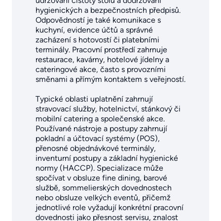
udržování čistoty stolů a dodržování
hygienických a bezpečnostních předpisů.
Odpovědností je také komunikace s
kuchyní, evidence účtů a správné
zacházení s hotovostí či platebními
terminály. Pracovní prostředí zahrnuje
restaurace, kavárny, hotelové jídelny a
cateringové akce, často s provozními
směnami a přímým kontaktem s veřejností.
Typické oblasti uplatnění zahrnují
stravovací služby, hotelnictví, stánkový či
mobilní catering a společenské akce.
Používané nástroje a postupy zahrnují
pokladní a účtovací systémy (POS),
přenosné objednávkové terminály,
inventurní postupy a základní hygienické
normy (HACCP). Specializace může
spočívat v obsluze fine dining, barové
službě, sommelierských dovednostech
nebo obsluze velkých eventů, přičemž
jednotlivé role vyžadují konkrétní pracovní
dovednosti jako přesnost servisu, znalost