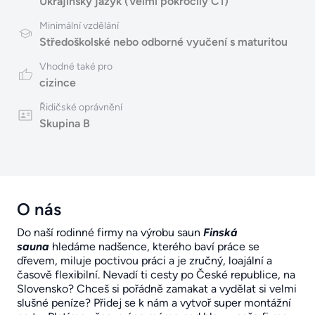
Ukrajinský jazyk (Velmi pokročilý C1)
Minimální vzdělání
Středoškolské nebo odborné vyučení s maturitou
Vhodné také pro
cizince
Řidičské oprávnění
Skupina B
O nás
Do naší rodinné firmy na výrobu saun
Finská
sauna
hledáme nadšence, kterého baví práce se
dřevem, miluje poctivou práci a je zručný, loajální a
časově flexibilní. Nevadí ti cesty po České republice, na
Slovensko? Chceš si pořádně zamakat a vydělat si velmi
slušné peníze? Přidej se k nám a vytvoř super montážní