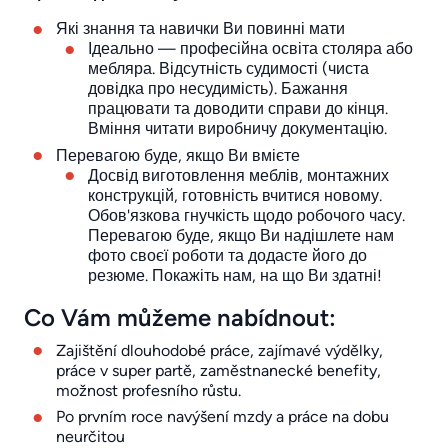
Які знання та навички Ви повинні мати
Ідеально — професійна освіта столяра або
мебляра. Відсутність судимості (чиста
довідка про несудимість). Бажання
працювати та доводити справи до кінця.
Вміння читати виробничу документацію.
Перевагою буде, якщо Ви вмієте
Досвід виготовлення меблів, монтажних
конструкцій, готовність вчитися новому.
Обов'язкова гнучкість щодо робочого часу.
Перевагою буде, якщо Ви надішлете нам
фото своєї роботи та додасте його до
резюме. Покажіть нам, на що Ви здатні!
Co Vám můžeme nabídnout:
Zajištění dlouhodobé práce, zajímavé výdělky,
práce v super partě, zaměstnanecké benefity,
možnost profesního růstu.
Po prvním roce navýšení mzdy a práce na dobu
neurčitou