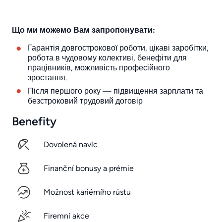
Що ми можемо Вам запропонувати:
Гарантія довгострокової роботи, цікаві заробітки,
робота в чудовому колективі, бенефіти для
працівників, можливість професійного
зростання.
Після першого року — підвищення зарплати та
безстроковий трудовий договір
Benefity
Dovolená navíc
Finanční bonusy a prémie
Možnost kariérního růstu
Firemní akce