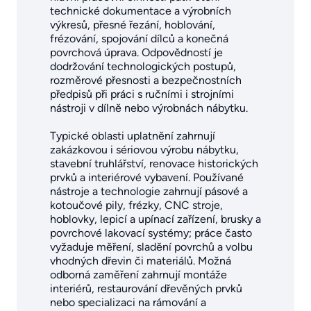
technické dokumentace a výrobních
výkresů, přesné řezání, hoblování,
frézování, spojování dílců a konečná
povrchová úprava. Odpovědností je
dodržování technologických postupů,
rozměrové přesnosti a bezpečnostních
předpisů při práci s ručními i strojními
nástroji v dílně nebo výrobnách nábytku.
Typické oblasti uplatnění zahrnují
zakázkovou i sériovou výrobu nábytku,
stavební truhlářství, renovace historických
prvků a interiérové vybavení. Používané
nástroje a technologie zahrnují pásové a
kotoučové pily, frézky, CNC stroje,
hoblovky, lepicí a upínací zařízení, brusky a
povrchové lakovací systémy; práce často
vyžaduje měření, sladění povrchů a volbu
vhodných dřevin či materiálů. Možná
odborná zaměření zahrnují montáže
interiérů, restaurování dřevěných prvků
nebo specializaci na rámování a