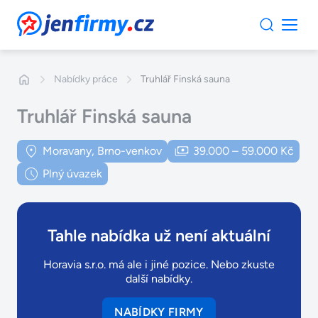
JenFirmy.cz
Nabídky práce
Truhlář Finská sauna
Truhlář Finská sauna
Moravany, Brno-venkov
39.000 – 59.000 Kč
Plný úvazek
Tahle nabídka už není aktuální
Horavia s.r.o. má ale i jiné pozice. Nebo zkuste
další nabídky.
NABÍDKY FIRMY