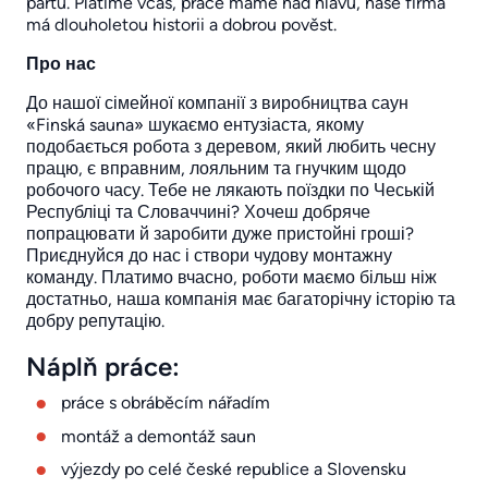
partu. Platíme včas, práce máme nad hlavu, naše firma
má dlouholetou historii a dobrou pověst.
Про нас
До нашої сімейної компанії з виробництва саун
«Finská sauna» шукаємо ентузіаста, якому
подобається робота з деревом, який любить чесну
працю, є вправним, лояльним та гнучким щодо
робочого часу. Тебе не лякають поїздки по Чеській
Республіці та Словаччині? Хочеш добряче
попрацювати й заробити дуже пристойні гроші?
Приєднуйся до нас і створи чудову монтажну
команду. Платимо вчасно, роботи маємо більш ніж
достатньо, наша компанія має багаторічну історію та
добру репутацію.
Náplň práce:
práce s obráběcím nářadím
montáž a demontáž saun
výjezdy po celé české republice a Slovensku