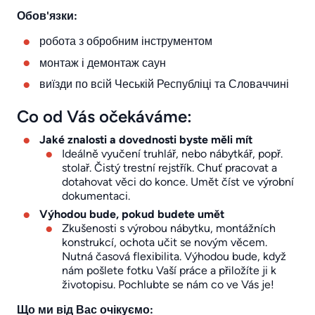
Обов'язки:
робота з обробним інструментом
монтаж і демонтаж саун
виїзди по всій Чеській Республіці та Словаччині
Co od Vás očekáváme:
Jaké znalosti a dovednosti byste měli mít
Ideálně vyučení truhlář, nebo nábytkář, popř.
stolař. Čistý trestní rejstřík. Chuť pracovat a
dotahovat věci do konce. Umět číst ve výrobní
dokumentaci.
Výhodou bude, pokud budete umět
Zkušenosti s výrobou nábytku, montážních
konstrukcí, ochota učit se novým věcem.
Nutná časová flexibilita. Výhodou bude, když
nám pošlete fotku Vaší práce a přiložíte ji k
životopisu. Pochlubte se nám co ve Vás je!
Що ми від Вас очікуємо: