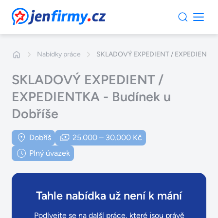
JenFirmy.cz
Nabídky práce
SKLADOVÝ EXPEDIENT / EXPEDIENTKA -
SKLADOVÝ EXPEDIENT /
EXPEDIENTKA - Budínek u
Dobříše
Dobříš
25.000 – 30.000 Kč
Plný úvazek
Tahle nabídka už není k mání
Podívejte se na další práce, které jsou právě