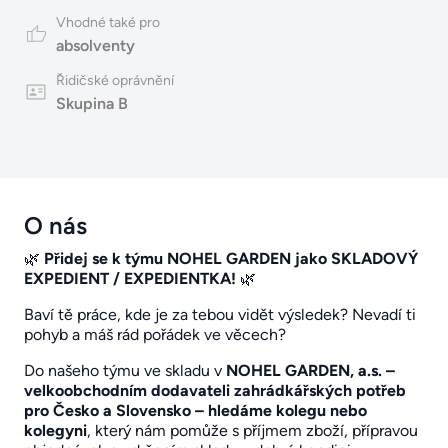
Vhodné také pro
absolventy
Řidičské oprávnění
Skupina B
O nás
🌿
Přidej se k týmu NOHEL GARDEN jako SKLADOVÝ
EXPEDIENT / EXPEDIENTKA!
🌿
Baví tě práce, kde je za tebou vidět výsledek? Nevadí ti
pohyb a máš rád pořádek ve věcech?
Do našeho týmu ve skladu v
NOHEL GARDEN, a.s. –
velkoobchodním dodavateli zahrádkářských potřeb
pro Česko a Slovensko – hledáme kolegu nebo
kolegyni
, který nám pomůže s příjmem zboží, přípravou