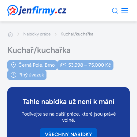
JenFirmy.cz
Nabídky práce
Kuchař/kuchařka
Kuchař/kuchařka
Černá Pole, Brno
53.998 – 75.000 Kč
Plný úvazek
Tahle nabídka už není k mání
Podívejte se na další práce, které jsou právě
volné.
VŠECHNY NABÍDKY