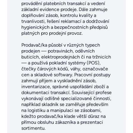
provádění platebních transakcí a vedení
základní evidence prodeje. Dále zahrnuje
doplňování zásob, kontrolu kvality a
trvanlivosti, řešení reklamací a dodržování
hygienických a bezpečnostních předpisů
platných pro prodejní provoz.
Prodavač/ka působí v různých typech
prodejen — potravinách, oděvních
buticích, elektroprodejnách či na tržnicích
— a používá pokladní systémy (POS),
čtečky čárových kódů, váhy, označovače
cen a skladové softwary. Pracovní postupy
zahrnují příjem a vyskladnění zásob,
inventarizace, správné uspořádání zboží a
dokumentaci transakcí. Související profese
vykonávají odlišné specializované činnosti,
například skladník se zaměřuje především
na logistiku a manipulaci se zásobami,
kdežto prodavač/ka klade větší důraz na
přímou obsluhu zákazníka a prezentaci
sortimentu.