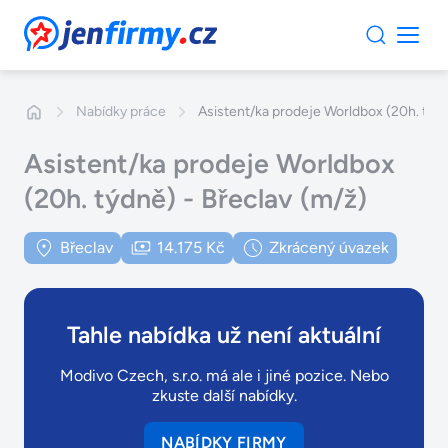
JenFirmy.cz
Nabídky práce
Asistent/ka prodeje Worldbox (20h. týdn
Asistent/ka prodeje Worldbox
(20h. týdně) - Břeclav (m/ž)
Břeclav
14.175 Kč
Zkrácený úvazek
Tahle nabídka už není aktuální
Modivo Czech, s.r.o. má ale i jiné pozice. Nebo
zkuste další nabídky.
NABÍDKY FIRMY