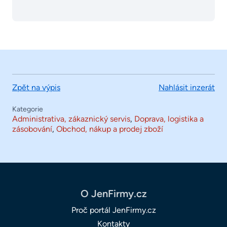
Zpět na výpis
Nahlásit inzerát
Kategorie
Administrativa, zákaznický servis
,
Doprava, logistika a
zásobování
,
Obchod, nákup a prodej zboží
O JenFirmy.cz
Proč portál JenFirmy.cz
Kontakty