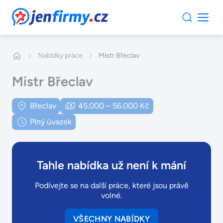
JenFirmy.cz
Nabídky práce
Mistr Břeclav
Mistr Břeclav
Břeclav
45.000 – 56.000 Kč
Plný úvazek
Tahle nabídka už není k mání
Podívejte se na další práce, které jsou právě
volné.
VŠECHNY NABÍDKY