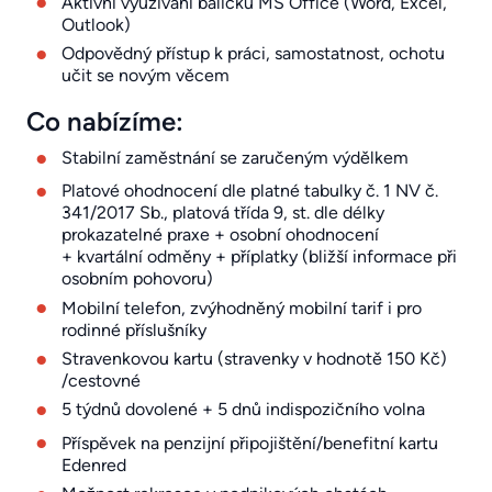
Aktivní využívání balíčku MS Office (Word, Excel,
Outlook)
Odpovědný přístup k práci, samostatnost, ochotu
učit se novým věcem
Co nabízíme:
Stabilní zaměstnání se zaručeným výdělkem
Platové ohodnocení dle platné tabulky č. 1 NV č.
341/2017 Sb., platová třída 9, st. dle délky
prokazatelné praxe + osobní ohodnocení
+ kvartální odměny + příplatky (bližší informace při
osobním pohovoru)
Mobilní telefon, zvýhodněný mobilní tarif i pro
rodinné příslušníky
Stravenkovou kartu (stravenky v hodnotě 150 Kč)
/cestovné
5 týdnů dovolené + 5 dnů indispozičního volna
Příspěvek na penzijní připojištění/benefitní kartu
Edenred