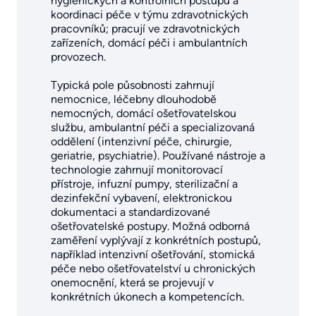
hygienických a kontrolních postupů a
koordinaci péče v týmu zdravotnických
pracovníků; pracují ve zdravotnických
zařízeních, domácí péči i ambulantních
provozech.
Typická pole působnosti zahrnují
nemocnice, léčebny dlouhodobě
nemocných, domácí ošetřovatelskou
službu, ambulantní péči a specializovaná
oddělení (intenzivní péče, chirurgie,
geriatrie, psychiatrie). Používané nástroje a
technologie zahrnují monitorovací
přístroje, infuzní pumpy, sterilizační a
dezinfekční vybavení, elektronickou
dokumentaci a standardizované
ošetřovatelské postupy. Možná odborná
zaměření vyplývají z konkrétních postupů,
například intenzivní ošetřování, stomická
péče nebo ošetřovatelství u chronických
onemocnění, která se projevují v
konkrétních úkonech a kompetencích.