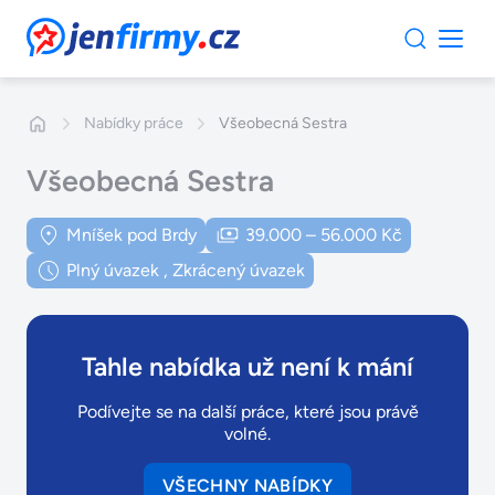
JenFirmy.cz
Nabídky práce
Všeobecná Sestra
Všeobecná Sestra
Mníšek pod Brdy
39.000 – 56.000 Kč
Plný úvazek
,
Zkrácený úvazek
Tahle nabídka už není k mání
Podívejte se na další práce, které jsou právě
volné.
VŠECHNY NABÍDKY