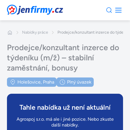
JenFirmy.cz
Nabídky práce
Prodejce/konzultant inzerce do týdeníku
Prodejce/konzultant inzerce do
týdeníku (m/ž) – stabilní
zaměstnání, bonusy
Holešovice, Praha
Plný úvazek
Tahle nabídka už není aktuální
Agrospoj s.r.o. má ale i jiné pozice. Nebo zkuste
další nabídky.