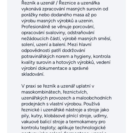
Řezník a uzenář / Řeznice a uzenářka
vykonává zpracování masných surovin od
porážky nebo dodaného masa až po
výrobu masných výrobků a uzenin.
Profesionálně se věnuje porcování,
opracování svaloviny, odstraňování
nežádoucích částí, výrobě masných směsí,
solení, uzení a balení. Mezi hlavní
odpovědnosti patří dodržování
potravinářských norem a hygieny, kontrola
kvality surovin a hotových výrobků, vedení
výrobní dokumentace a správné
skladování.
V praxi se řezník a uzenář uplatní v
masokombinátech, řeznictvích,
uzenářských provozech a maloobchodních
prodejnách s vlastní výrobou. Používá
řeznické i uzenářské nástroje a stroje jako
pily, kutry, klobásové plnící stroje, udírny,
vakuové balicí stroje a termokamery pro
kontrolu teploty; aplikuje technologické