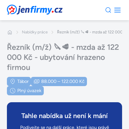
JenFirmy.cz
Nabídky práce
Řezník (m/ž) 🔪🥩 - mzda až 122 000 Kč
Řezník (m/ž) 🔪🥩 - mzda až 122
000 Kč - ubytování hrazeno
firmou
Tábor
88.000 – 122.000 Kč
Plný úvazek
Tahle nabídka už není k mání
Podívejte se na další práce, které jsou právě