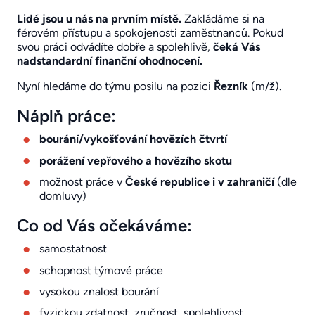
Lidé jsou u nás na prvním místě.
Zakládáme si na
férovém přístupu a spokojenosti zaměstnanců. Pokud
svou práci odvádíte dobře a spolehlivě,
čeká Vás
nadstandardní finanční ohodnocení.
Nyní hledáme do týmu posilu na pozici
Řezník
(m/ž).
Náplň práce:
bourání/vykošťování hovězích čtvrtí
porážení vepřového a hovězího skotu
možnost práce v
České republice i v zahraničí
(dle
domluvy)
Co od Vás očekáváme:
samostatnost
schopnost týmové práce
vysokou znalost bourání
fyzickou zdatnost, zručnost, spolehlivost