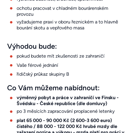
ochotu pracovat v chladném bourárenském
provozu
vyžadujeme praxi v oboru řeznickém a to hlavně
bourání skotu a vepřového masa
Výhodou bude:
pokud budete mít zkušenosti ze zahraničí
Vaše férové jednání
řidičský průkaz skupiny B
Co Vám můžeme nabídnout:
výměnný pobyt a práce v zahraničí ve Finsku -
Švédsku - České republice (dle domluvy)
po 3 měsících zapracování proplacené letenky
plat 65 000 - 90 000 Kč (2 600-3 600 euro)
čistého / 88 000 - 122 000 Kč hrubé mzdy dle
zařazení pozice a výkonu - mzda platí pro práci v