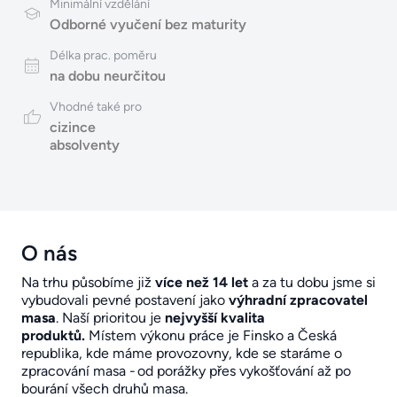
Minimální vzdělání
Odborné vyučení bez maturity
Délka prac. poměru
na dobu neurčitou
Vhodné také pro
cizince
absolventy
O nás
Na trhu působíme již
více než 14 let
a za tu dobu jsme si
vybudovali pevné postavení jako
výhradní zpracovatel
masa
. Naší prioritou je
nejvyšší kvalita
produktů.
Místem výkonu práce je Finsko a Česká
republika, kde máme provozovny, kde se staráme o
zpracování masa - od porážky přes vykošťování až po
bourání všech druhů masa.