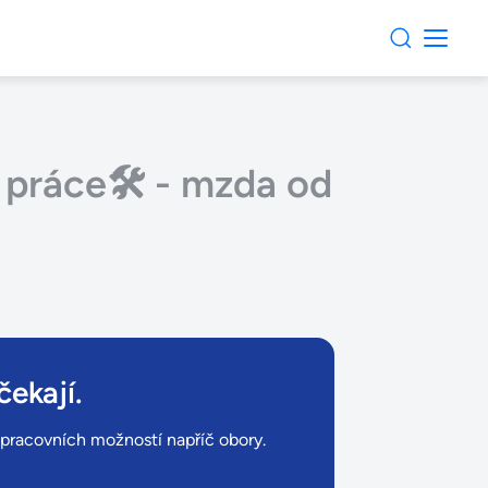
 práce🛠️ - mzda od
čekají.
ů pracovních možností napříč obory.