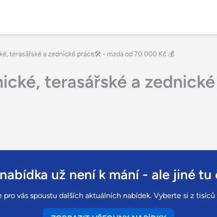
é, terasářské a zednické práce🛠️ - mzda od 70 000 Kč 💰
cké, terasářské a zednické
 nabídka už není k mání
- ale jiné tu 
 pro vás spoustu dalších aktuálních nabídek. Vyberte si z tisíc