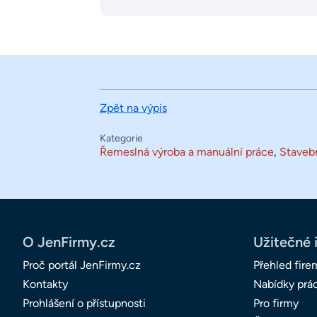
Zpět na výpis
Kategorie
Řemeslná výroba a manuální práce
,
Stavebn
O JenFirmy.cz
Užitečné 
Proč portál JenFirmy.cz
Přehled fire
Kontakty
Nabídky prá
Prohlášení o přístupnosti
Pro firmy