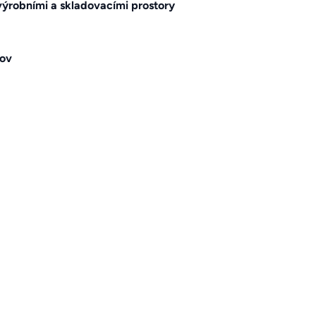
 výrobními a skladovacími prostory
dov