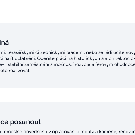
dná
i, terasářskými či zednickými pracemi, nebo se rádi učíte no
ci najít uplatnění. Oceníte práci na historických a architekton
te-li stabilní zaměstnání s možností rozvoje a férovým ohodnoce
te realizovat.
ice posunout
tní řemeslné dovednosti v opracování a montáži kamene, renova