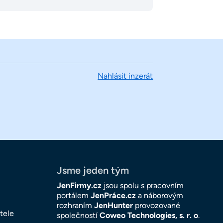
Nahlásit inzerát
Jsme jeden tým
JenFirmy.cz
jsou spolu s pracovním
portálem
JenPráce.cz
a náborovým
rozhraním
JenHunter
provozované
tele
společností
Coweo Technologies, s. r. o
.