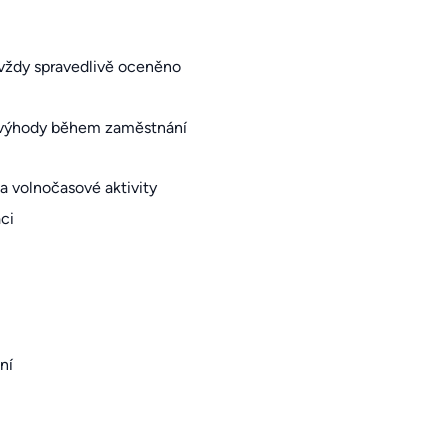
 vždy spravedlivě oceněno
né výhody během zaměstnání
 a volnočasové aktivity
ci
ní