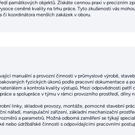
tředí památkových objektů. Získáte cennou praxi v precizním zp
ysoce ceněné kvality na trhu práce. Tyto zkušenosti vás mohou
a či koordinátora menších zakázek v oboru.
vající manuální a provozní činnosti v průmyslové výrobě, stavebn
 opakovaných fyzických úkonů podle pracovní dokumentace a po
ateriálem a kontrola kvality výstupů. Mezi odpovědnosti patří
ráce a spolupráce v týmu v rámci provozního prostředí, dílny n
výrobní linky, skladové provozy, montáže, pomocné stavební prá
ční nářadí, manipulační zařízení, základní mechanizační prost
lu rozměrů a parametrů. Možná odborná zaměření se týkají specia
ké nebo údržbářské činnosti s odpovídajícími pracovními postup