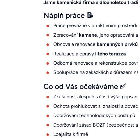
Jsme kamenická firma s dlouholetou tradi
Náplň práce 📝
Práce převážně v atraktivním prostřed
Zpracování
kamene
, jeho opracování 
Obnova a renovace
kamenných prvků
Realizace a opravy
litého terazza
Odborná renovace a rekonstrukce povr
Spolupráce na zakázkách s důrazem n
Co od Vás očekáváme ✅
Zkušenost alespoň s částí výše popsan
Ochota prohlubovat si znalosti a dove
Dodržování technologických postupů
Dodržování zásad BOZP (bezpečnost a o
Loajalita k firmě