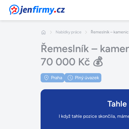
JenFirmy.cz
Nabídky práce
Řemeslník – kamenick
Řemeslník – kameni
70 000 Kč 💰
Praha
Plný úvazek
Tahle
I když tahle pozice skončila, máme