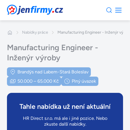
JenFirmy.cz
Nabídky práce
Manufacturing Engineer - Inženýr výrob
Manufacturing Engineer -
Inženýr výroby
Brandýs nad Labem-Stará Boleslav
50.000 – 65.000 Kč
Plný úvazek
Tahle nabídka už není aktuální
HR Direct s.r.o. má ale i jiné pozice. Nebo
zkuste další nabídky.