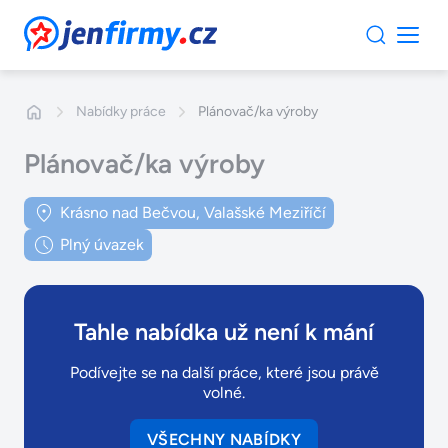
JenFirmy.cz
Nabídky práce
Plánovač/ka výroby
Plánovač/ka výroby
Krásno nad Bečvou, Valašské Meziříčí
Plný úvazek
Tahle nabídka už není k mání
Podívejte se na další práce, které jsou právě
volné.
VŠECHNY NABÍDKY