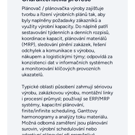
Plánovač / plánovačka výroby zajišťuje
tvorbu a řízení výrobních plánů tak, aby
byly naplněny požadavky zákazníků a
využity výrobní kapacity. Do náplně patří
sestavování týdenních a denních rozpisů,
koordinace kapacit, plánování materiálů
(MRP), sledování plnění zakázek, řešení
odchylek a komunikace s výrobou,
nákupem a logistickými týmy; odpovídá za
konzistenci dat v informačních systémech
a monitorování klíčových provozních
ukazatelů.
Typické oblasti působení zahrnují sériovou
výrobu, zakázkovou výrobu, montážní linky
i procesní průmysl; používají se ERP/MRP
systémy, kapacitní plánování,
finite/infinite scheduling, Ganttovy
harmonogramy a analýzy toku materiálu.
Možná odborná zaměření jsou plánování
surovin, výrobní schedulování nebo
adaptivní plánování při proměnlivé