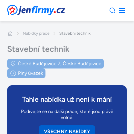
JenFirmy.cz
Nabídky práce
Stavební technik
Stavební technik
České Budějovice 7, České Budějovice
Plný úvazek
Tahle nabídka už není k mání
Podívejte se na další práce, které jsou právě
volné.
VŠECHNY NABÍDKY