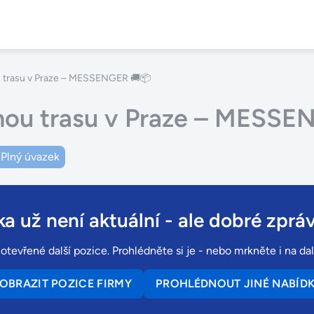
ou trasu v Praze – MESSENGER 🚚📦
lnou trasu v Praze – MESS
Plný úvazek
a už není aktuální
- ale dobré zpráv
vřené další pozice. Prohlédněte si je - nebo mrkněte i na dal
OBRAZIT POZICE FIRMY
PROHLÉDNOUT JINÉ NABÍD