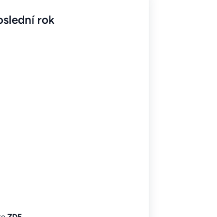
slední rok
íte
ZDE
.