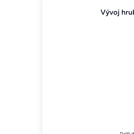
Vývoj hrub
Další 