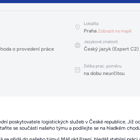
Lokalita
Praha
Zobrazit na mapě
Jazykové znalosti
hoda o provedení práce
Český jazyk (Expert C2)
Délka prac. poměru
na dobu neurčitou
ední poskytovatele logistických služeb v České republice. Již o
Staňte se součástí našeho týmu a podílejte se na hladkém chodu 
/á se přidá do našeho týmu! Máš rád řízení, hledáš stabilní práci