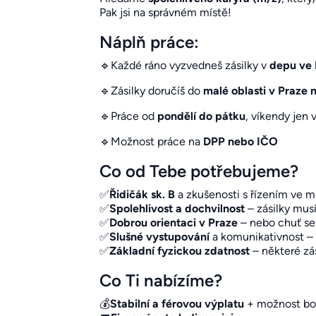
Pak jsi na správném místě!
Náplň práce:
🔹Každé ráno vyzvedneš zásilky v
depu ve 
🔹Zásilky doručíš do
malé oblasti v Praze 
🔹Práce od
pondělí do pátku
, víkendy jen
🔹Možnost práce na
DPP nebo IČO
Co od Tebe potřebujeme?
✅
Řidičák sk. B
a zkušenosti s řízením ve m
✅​​​​​​
Spolehlivost a dochvilnost
– zásilky mus
✅
Dobrou orientaci v Praze
– nebo chuť se 
✅
Slušné vystupování
a komunikativnost – 
✅
Základní fyzickou zdatnost
– některé zá
Co Ti nabízíme?
💰
Stabilní a férovou výplatu
+ možnost bo