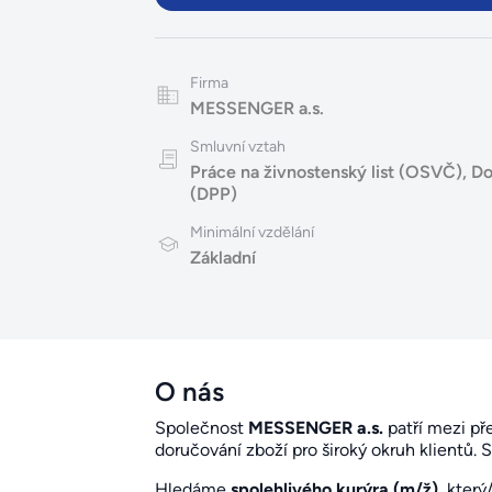
Firma
MESSENGER a.s.
Smluvní vztah
Práce na živnostenský list (OSVČ)
,
Do
(DPP)
Minimální vzdělání
Základní
O nás
Společnost
MESSENGER a.s.
patří mezi př
doručování zboží pro široký okruh klientů. 
Hledáme
spolehlivého kurýra (m/ž)
, který