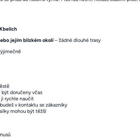
Kbelích
nebo jejím blízkém okolí
– žádné dlouhé trasy
 výjimečně
ěstě
í být doručeny včas
ji rychle naučit
budeš v kontaktu se zákazníky
silky mohou být těžší
nusů