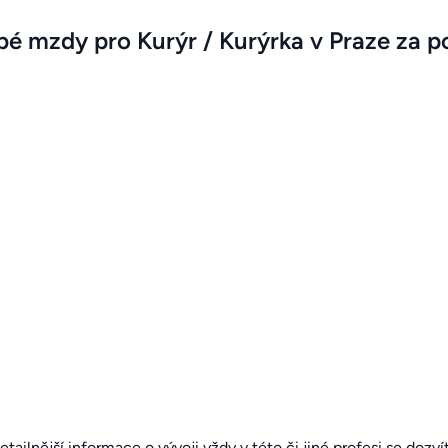
é mzdy pro Kurýr / Kurýrka v Praze za po
detailnější informace o vývoji vždy v této či jiné profesi se dozv