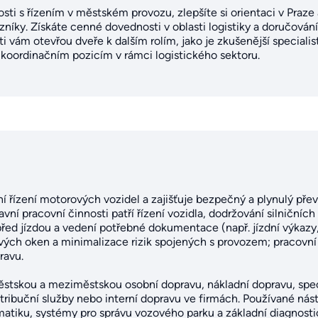
osti s řízením v městském provozu, zlepšíte si orientaci v Praz
ky. Získáte cenné dovednosti v oblasti logistiky a doručování,
i vám otevřou dveře k dalším rolím, jako je zkušenější specialis
koordinačním pozicím v rámci logistického sektoru.
ní řízení motorových vozidel a zajišťuje bezpečný a plynulý př
vní pracovní činnosti patří řízení vozidla, dodržování silničních
před jízdou a vedení potřebné dokumentace (např. jízdní výkazy
ých oken a minimalizace rizik spojených s provozem; pracovní p
ravu.
městskou a meziměstskou osobní dopravu, nákladní dopravu, spec
tribuční služby nebo interní dopravu ve firmách. Používané nást
atiku, systémy pro správu vozového parku a základní diagnostic