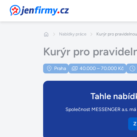
JenFirmy.cz
Nabídky práce
Kurýr pro pravideln
Kurýr pro pravide
Praha
40.000 – 70.000 Kč
Tahle nabídk
Společnost MESSENGER a.s. má ote
Z