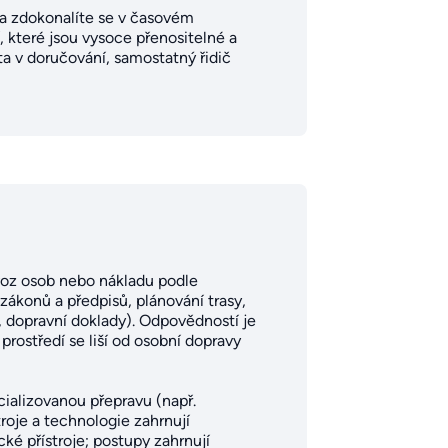
e a zdokonalíte se v časovém
 které jsou vysoce přenositelné a
ta v doručování, samostatný řidič
evoz osob nebo nákladu podle
 zákonů a předpisů, plánování trasy,
, dopravní doklady). Odpovědností je
rostředí se liší od osobní dopravy
ializovanou přepravu (např.
roje a technologie zahrnují
ké přístroje; postupy zahrnují