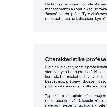
Na této pozici si prohloubíte zkušen
managementu a komunikaci se zákazní
žádané na trhu práce. Tyto zkušenost
nebo potenciálně k dispečerským či 
Charakteristika profese
Řidič / Řidička vykonává profesionál
stanovených tras a předpisů. Mezi hla
kontrola technického stavu vozidla 
bezpečnost přepravy, dodržení časov
přes zásobování až po dálkovou přep
Typické oblasti uplatnění zahrnují 
nebezpečných věcí), logistické a dis
navigační systémy, tachografy, telem