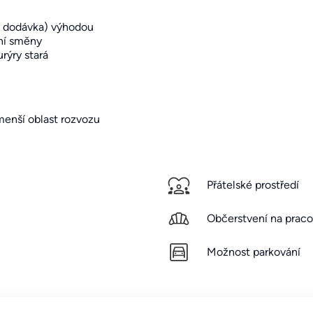
bo dodávka) výhodou
ní směny
urýry stará
menší oblast rozvozu
Přátelské prostředí
Občerstvení na praco
Možnost parkování