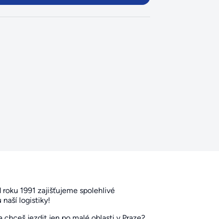
d roku 1991 zajišťujeme spolehlivé
naší logistiky!
 a chceš jezdit jen po malé oblasti v Praze?