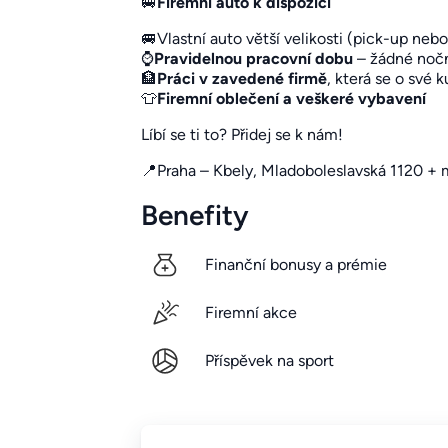
🚐
Firemní auto k dispozici
🚐Vlastní auto větší velikosti (pick-up ne
⌚
Pravidelnou pracovní dobu
– žádné noč
🏦
Práci v zavedené firmě
, která se o své k
👕
Firemní oblečení a veškeré vybavení
Líbí se ti to? Přidej se k nám!
📍Praha – Kbely, Mladoboleslavská 1120 + 
Benefity
Finanční bonusy a prémie
Firemní akce
Příspěvek na sport