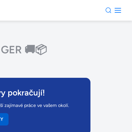
ENGER 🚚📦
y pokračují!
ší zajímavé práce ve vašem okolí.
KY