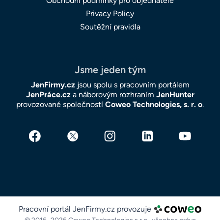
Obchodní podmínky pro objednatele
Privacy Policy
Soutěžní pravidla
Jsme jeden tým
JenFirmy.cz
jsou spolu s pracovním portálem
JenPráce.cz
a náborovým rozhraním
JenHunter
provozované společností
Coweo Technologies, s. r. o
.
Pracovní portál JenFirmy.cz provozuje