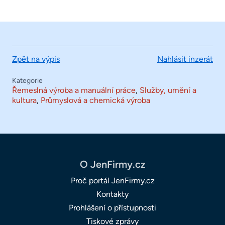
Zpět na výpis
Nahlásit inzerát
Kategorie
Řemeslná výroba a manuální práce
,
Služby, umění a
kultura
,
Průmyslová a chemická výroba
O JenFirmy.cz
Proč portál JenFirmy.cz
Kontakty
Prohlášení o přístupnosti
Tiskové zprávy