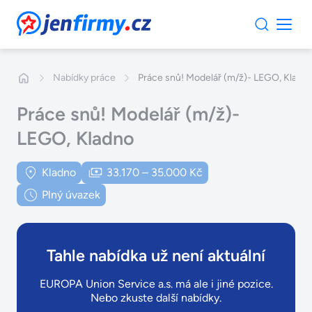
JenFirmy.cz
Nabídky práce
Práce snů! Modelář (m/ž)- LEGO, Kladn
Práce snů! Modelář (m/ž)-
LEGO, Kladno
Kladno
33.170 – 35.000 Kč
Plný úvazek
Tahle nabídka už není aktuální
EUROPA Union Service a.s. má ale i jiné pozice.
Nebo zkuste další nabídky.