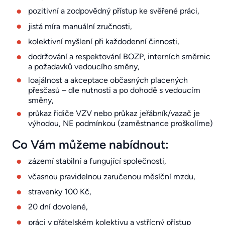
pozitivní a zodpovědný přístup ke svěřené práci,
jistá míra manuální zručnosti,
kolektivní myšlení při každodenní činnosti,
dodržování a respektování BOZP, interních směrnic
a požadavků vedoucího směny,
loajálnost a akceptace občasných placených
přesčasů – dle nutnosti a po dohodě s vedoucím
směny,
průkaz řidiče VZV nebo průkaz jeřábník/vazač je
výhodou, NE podmínkou (zaměstnance proškolíme)
Co Vám můžeme nabídnout:
zázemí stabilní a fungující společnosti,
včasnou pravidelnou zaručenou měsíční mzdu,
stravenky 100 Kč,
20 dní dovolené,
práci v přátelském kolektivu a vstřícný přístup