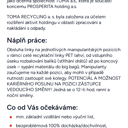
jako dceřiná společnost TOMA a.s., která je součástí
koncernu PROSPERITA holding a.s.
TOMA RECYCLING a. s. byla založena za účelem
rozšíření aktivit holdingu v oblasti zpracování a
nakládání s odpady.
Náplň práce:
Obsluha linky na jednotlivých manipulantských pozicích
v rámci celé recyklační linky PET lahví, od vstupního
úseku rozbalování balíků (stříhání drátů) až po koncový
úsek – sypání materiálu do big bagů. Manipulanty
zaučujeme na každé pozici, aby mohli v případě
nutnosti zastoupit své kolegy. POTENCIÁL A MOŽNOST
KARIÉRNÍHO POSUNU NA POZICI ZÁSTUPCE
VEDOUCÍHO SMĚNY! Jedná se o 12-ti hod. ranní a
noční směny.
Co od Vás očekáváme:
min. základní vzdělání nebo výuční list,
bezproblémová 100% docházka/dochvilnost,