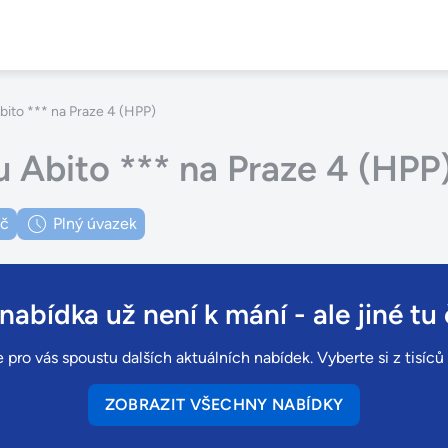
ito *** na Praze 4 (HPP)
 Abito *** na Praze 4 (HPP
Kč
Plný úvazek
 nabídka už není k mání
- ale jiné tu 
 pro vás spoustu dalších aktuálních nabídek. Vyberte si z tisíc
ZOBRAZIT VŠECHNY NABÍDKY