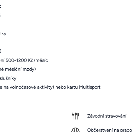
:
i
nky
)
štění 500-1200 Kč/měsíc
rné měsíční mzdy)
slušníky
e na volnočasové aktivity) nebo kartu Multisport
Závodní stravování
Občerstvení na praco