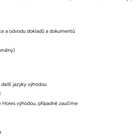
ence a odvodu dokladů a dokumentů
ů
 směny)
, další jazyky výhodou
1
re Hores výhodou, případně zaučíme
u