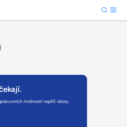
)
čekají.
ů pracovních možností napříč obory.