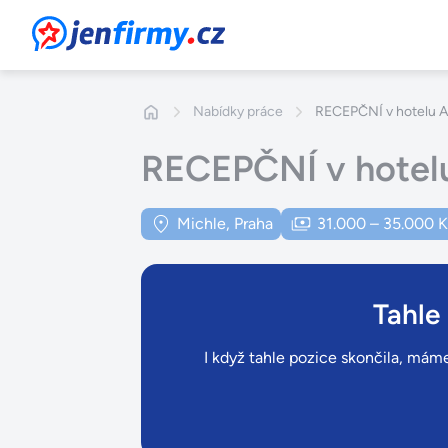
JenFirmy.cz
Nabídky práce
RECEPČNÍ v hotelu Ab
RECEPČNÍ v hotelu
Michle, Praha
31.000 – 35.000 
Tahle
I když tahle pozice skončila, máme