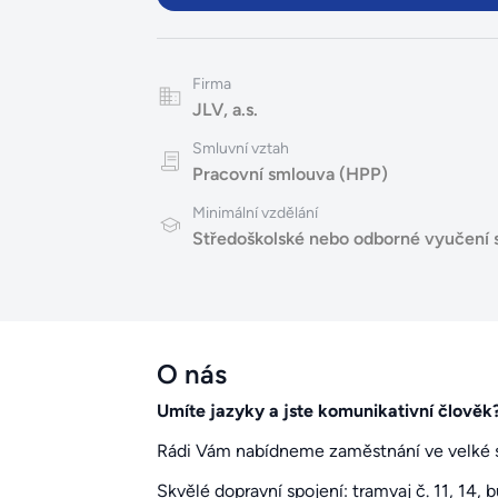
Firma
JLV, a.s.
Smluvní vztah
Pracovní smlouva (HPP)
Minimální vzdělání
Středoškolské nebo odborné vyučení 
O nás
Umíte jazyky a jste komunikativní člověk
Rádi Vám nabídneme zaměstnání ve velké st
Skvělé dopravní spojení: tramvaj č. 11, 14, 