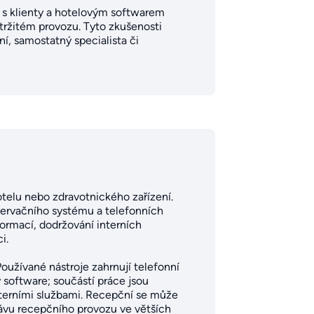
i s klienty a hotelovým softwarem
etržitém provozu. Tyto zkušenosti
í, samostatný specialista či
telu nebo zdravotnického zařízení.
ezervačního systému a telefonních
ormací, dodržování interních
i.
Používané nástroje zahrnují telefonní
 software; součástí práce jsou
externími službami. Recepční se může
rávu recepčního provozu ve větších