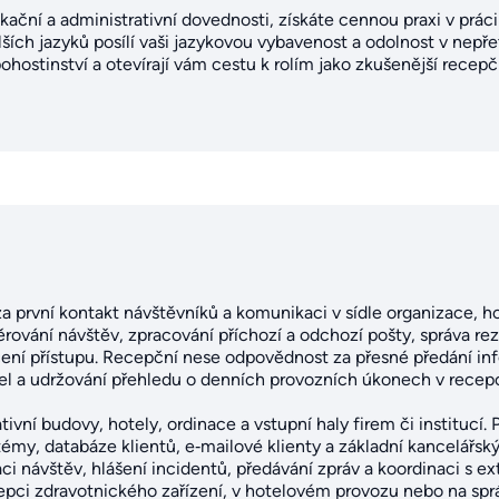
kační a administrativní dovednosti, získáte cennou praxi v prác
alších jazyků posílí vaši jazykovou vybavenost a odolnost v nepř
ostinství a otevírají vám cestu k rolím jako zkušenější recepčn
 první kontakt návštěvníků a komunikaci v sídle organizace, ho
měrování návštěv, zpracování příchozí a odchozí pošty, správa r
ní přístupu. Recepční nese odpovědnost za přesné předání inf
el a udržování přehledu o denních provozních úkonech v recepc
vní budovy, hotely, ordinace a vstupní haly firem či institucí. 
témy, databáze klientů, e‑mailové klienty a základní kancelářský
ci návštěv, hlášení incidentů, předávání zpráv a koordinaci s 
cepci zdravotnického zařízení, v hotelovém provozu nebo na sp