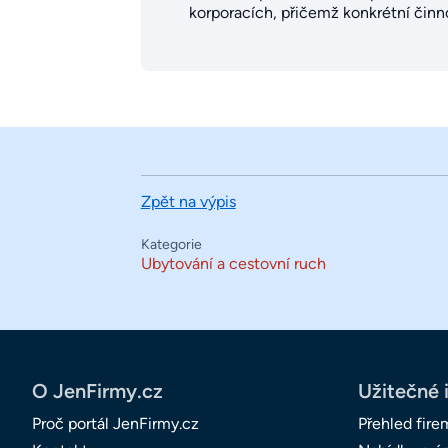
korporacích, přičemž konkrétní činno
Zpět na výpis
Kategorie
Ubytování a cestovní ruch
O JenFirmy.cz
Užitečné 
Proč portál JenFirmy.cz
Přehled fire