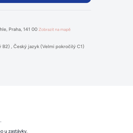
le, Praha, 141 00
Zobrazit na mapě
ý B2)
,
Český jazyk (Velmi pokročilý C1)
.
mo u zastávky.