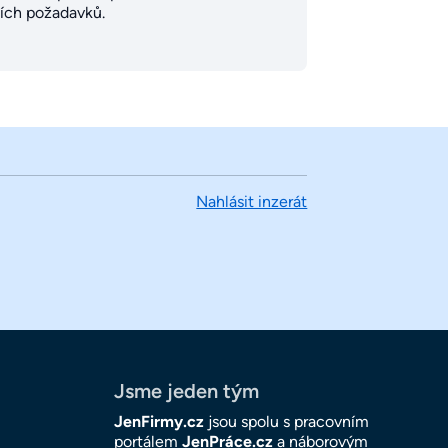
ních požadavků.
Nahlásit inzerát
Jsme jeden tým
JenFirmy.cz
jsou spolu s pracovním
portálem
JenPráce.cz
a náborovým