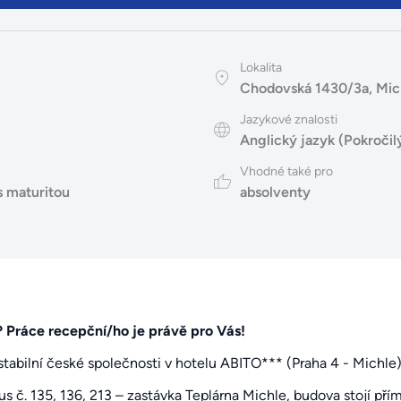
Lokalita
Chodovská 1430/3a, Mich
Jazykové znalosti
Anglický jazyk (Pokročil
Vhodné také pro
s maturitou
absolventy
? Práce recepční/ho je právě pro Vás!
abilní české společnosti v hotelu ABITO*** (Praha 4 - Michle)
bus č. 135, 136, 213 – zastávka Teplárna Michle, budova stojí pří