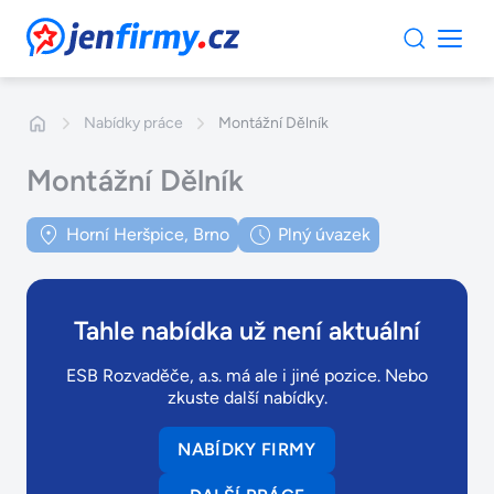
JenFirmy.cz
Nabídky práce
Montážní Dělník
Montážní Dělník
Horní Heršpice, Brno
Plný úvazek
Tahle nabídka už není aktuální
ESB Rozvaděče, a.s. má ale i jiné pozice. Nebo
zkuste další nabídky.
NABÍDKY FIRMY