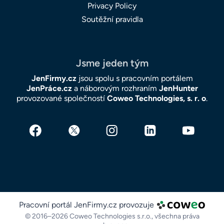
Privacy Policy
Soutěžní pravidla
Jsme jeden tým
JenFirmy.cz
jsou spolu s pracovním portálem
JenPráce.cz
a náborovým rozhraním
JenHunter
provozované společností
Coweo Technologies, s. r. o
.
Pracovní portál JenFirmy.cz provozuje
© 2016–2026 Coweo Technologies s.r.o.,
všechna práva