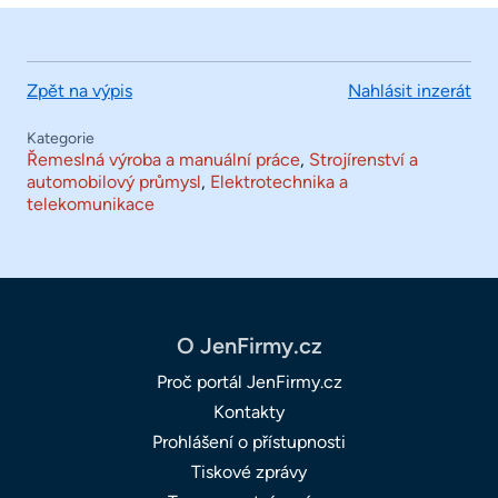
Zpět na výpis
Nahlásit inzerát
Kategorie
Řemeslná výroba a manuální práce
,
Strojírenství a
automobilový průmysl
,
Elektrotechnika a
telekomunikace
O JenFirmy.cz
Proč portál JenFirmy.cz
Kontakty
Prohlášení o přístupnosti
Tiskové zprávy