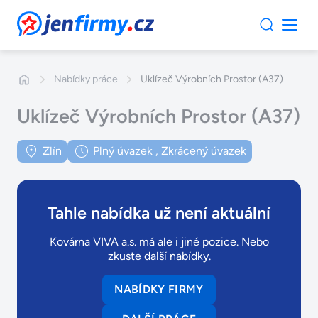
JenFirmy.cz
Nabídky práce
Uklízeč Výrobních Prostor (A37)
Uklízeč Výrobních Prostor (A37)
Zlín
Plný úvazek
,
Zkrácený úvazek
Tahle nabídka už není aktuální
Kovárna VIVA a.s. má ale i jiné pozice. Nebo
zkuste další nabídky.
NABÍDKY FIRMY