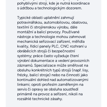
pohyblivými stroji, kde je nutná koordinace
s údržbou a technologickým dozorem.
Typické oblasti uplatnění zahrnují
potravinářskou, automobilovou, obalovou,
textilní či strojírenskou výrobu, dále
montážní a balicí provozy. Používané
nástroje a technologie mohou zahrnovat
mechanická seřizovací zařízení, měřidla
kvality, řídicí panely PLC, CNC rozhraní u
obráběcích strojů či bezpečnostní
systémy; práce často vyžaduje čtení
výrobní dokumentace a vedení provozních
záznamů. Specializace může směřovat na
obsluhu konkrétních typů strojů (např. lisy,
frézky, balicí stroje) nebo na činnosti jako
kontinuální dohled nad automatizovanými
linkami; oproti profesím zaměřeným na
servis či opravy se obsluha soustředí
primárně na provoz a seřízení, nikoli na
rozsáhlé technické zásahy.