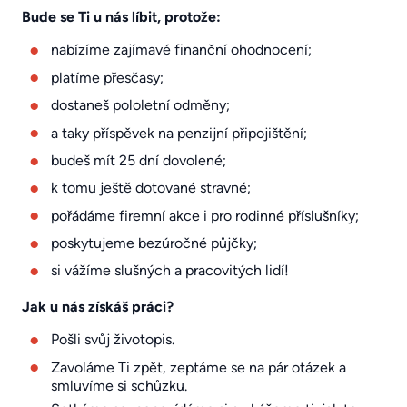
Bude se Ti u nás líbit, protože:
nabízíme zajímavé finanční ohodnocení;
platíme přesčasy;
dostaneš pololetní odměny;
a taky příspěvek na penzijní připojištění;
budeš mít 25 dní dovolené;
k tomu ještě dotované stravné;
pořádáme firemní akce i pro rodinné příslušníky;
poskytujeme bezúročné půjčky;
si vážíme slušných a pracovitých lidí!
Jak u nás získáš práci?
Pošli svůj životopis.
Zavoláme Ti zpět, zeptáme se na pár otázek a
smluvíme si schůzku.