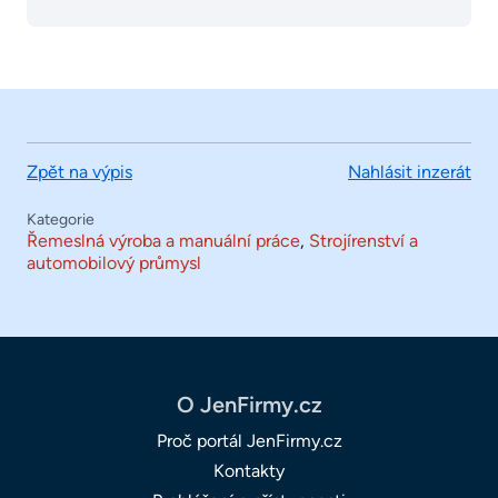
Zpět na výpis
Nahlásit inzerát
Kategorie
Řemeslná výroba a manuální práce
,
Strojírenství a
automobilový průmysl
O JenFirmy.cz
Proč portál JenFirmy.cz
Kontakty