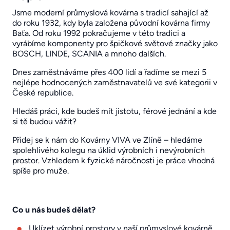
Jsme moderní průmyslová kovárna s tradicí sahající až
do roku 1932, kdy byla založena původní kovárna firmy
Baťa. Od roku 1992 pokračujeme v této tradici a
vyrábíme komponenty pro špičkové světové značky jako
BOSCH, LINDE, SCANIA a mnoho dalších.
Dnes zaměstnáváme přes 400 lidí a řadíme se mezi 5
nejlépe hodnocených zaměstnavatelů ve své kategorii v
České republice.
Hledáš práci, kde budeš mít jistotu, férové jednání a kde
si tě budou vážit?
Přidej se k nám do Kovárny VIVA ve Zlíně – hledáme
spolehlivého kolegu na úklid výrobních i nevýrobních
prostor. Vzhledem k fyzické náročnosti je práce vhodná
spíše pro muže.
Co u nás budeš dělat?
Uklízet výrobní prostory v naší průmyslové kovárně,