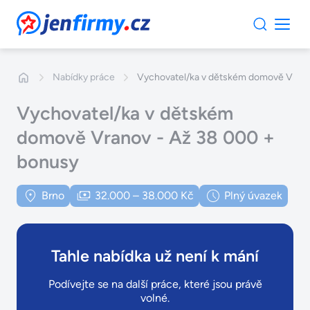
JenFirmy.cz
Nabídky práce
Vychovatel/ka v dětském domově Vrano
Vychovatel/ka v dětském
domově Vranov - Až 38 000 +
bonusy
Brno
32.000 – 38.000 Kč
Plný úvazek
Tahle nabídka už není k mání
Podívejte se na další práce, které jsou právě
volné.