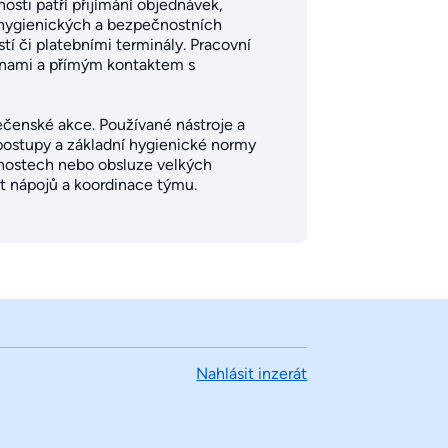
osti patří přijímání objednávek,
ní hygienických a bezpečnostních
í či platebními terminály. Pracovní
měnami a přímým kontaktem s
lečenské akce. Používané nástroje a
postupy a základní hygienické normy
dnostech nebo obsluze velkých
st nápojů a koordinace týmu.
Nahlásit inzerát