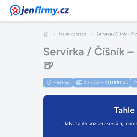
JenFirmy.cz
Nabídky práce
Servírka / Číšník – P
Servírka / Číšník 
🍺
Ostrava
23.000 – 40.000 Kč
Tahle
I když tahle pozice skončila, máme