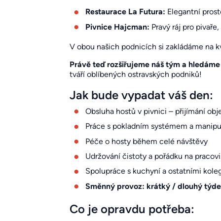
Restaurace La Futura:
Elegantní prosto
Pivnice Hajcman:
Pravý ráj pro pivaře
V obou našich podnicích si zakládáme na kv
Právě teď rozšiřujeme náš tým a hledáme 
tváří oblíbených ostravských podniků!
Jak bude vypadat váš den:
Obsluha hostů v pivnici – přijímání obj
Práce s pokladním systémem a manipul
Péče o hosty během celé návštěvy
Udržování čistoty a pořádku na pracovi
Spolupráce s kuchyní a ostatními kole
Směnný provoz: krátký / dlouhý týd
Co je opravdu potřeba: