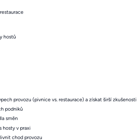
 restaurace
y hostů
ech provozu (pivnice vs. restaurace) a získat širší zkušenosti
ch podniků
dla směn
s hosty v praxi
livnit chod provozu