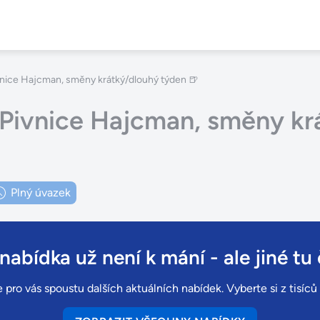
ivnice Hajcman, směny krátký/dlouhý týden 🍺
– Pivnice Hajcman, směny k
Plný úvazek
 nabídka už není k mání
- ale jiné tu 
 pro vás spoustu dalších aktuálních nabídek. Vyberte si z tisíc