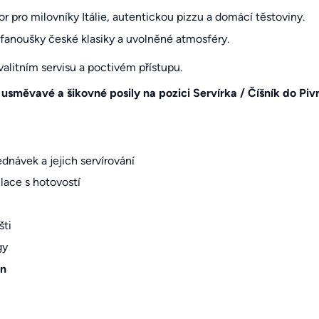
r pro milovníky Itálie, autentickou pizzu a domácí těstoviny.
, fanoušky české klasiky a uvolněné atmosféry.
alitním servisu a poctivém přístupu.
usměvavé a šikovné posily na pozici Servírka / Číšník do Pi
ednávek a jejich servírování
ace s hotovostí
šti
gy
en