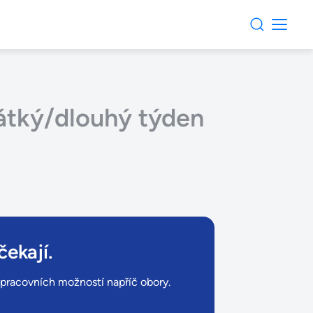
rátký/dlouhý týden
čekají.
ů pracovních možností napříč obory.