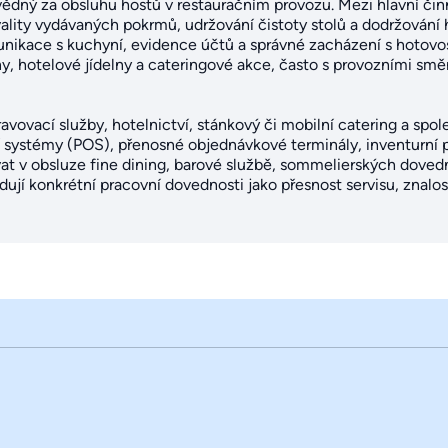
vědný za obsluhu hostů v restauračním provozu. Mezi hlavní činn
 kvality vydávaných pokrmů, udržování čistoty stolů a dodržová
nikace s kuchyní, evidence účtů a správné zacházení s hotovost
rny, hotelové jídelny a cateringové akce, často s provozními s
ravovací služby, hotelnictví, stánkový či mobilní catering a spo
í systémy (POS), přenosné objednávkové terminály, inventurní 
t v obsluze fine dining, barové službě, sommelierských dove
dují konkrétní pracovní dovednosti jako přesnost servisu, znalo