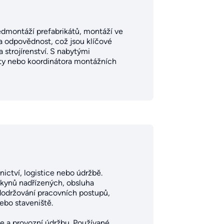
ředmontáží prefabrikátů, montáží ve
 a odpovědnost, což jsou klíčové
 strojírenství. S nabytými
ty nebo koordinátora montážních
ictví, logistice nebo údržbě.
kynů nadřízených, obsluha
 dodržování pracovních postupů,
ebo staveniště.
ce a provozní údržbu. Používané