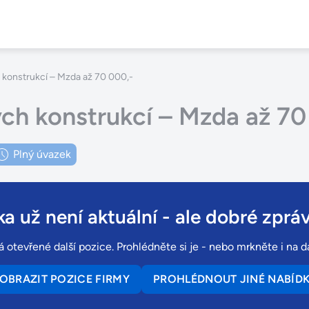
konstrukcí – Mzda až 70 000,-
ch konstrukcí – Mzda až 70
Plný úvazek
a už není aktuální
- ale dobré zpráv
otevřené další pozice. Prohlédněte si je - nebo mrkněte i na da
OBRAZIT POZICE FIRMY
PROHLÉDNOUT JINÉ NABÍD