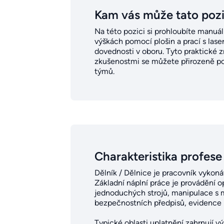
Kam vás může tato poz
Na této pozici si prohloubíte manuá
výškách pomocí plošin a prací s lase
dovednosti v oboru. Tyto praktické zn
zkušenostmi se můžete přirozeně po
týmů.
Charakteristika profese
Dělník / Dělnice je pracovník vykoná
Základní náplní práce je provádění
jednoduchých strojů, manipulace s m
bezpečnostních předpisů, evidence p
Typické oblasti uplatnění zahrnují 