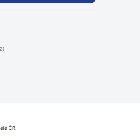
2)
celé ČR.