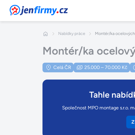
JenFirmy.cz
Nabídky práce
Montér/ka ocelových 
Montér/ka ocelový
Celá ČR
25.000 – 70.000 Kč
Tahle nabídk
Společnost MPO montage s.r.o. má 
Z