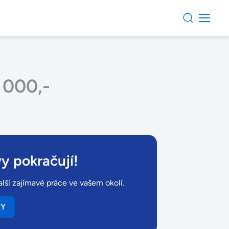
 000,-
y pokračují!
lší zajímavé práce ve vašem okolí.
KY