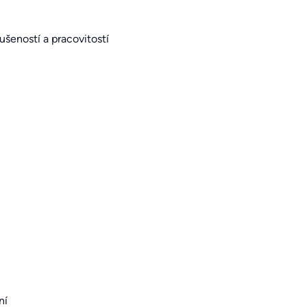
šeností a pracovitostí
ní