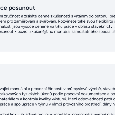
ice posunout
lní zručnost a získáte cenné zkušenosti s vrtáním do betonu, p
rem pro zaměřování a svařování. Rozvinete také svou flexibilitu
alosti jsou vysoce ceněné na trhu práce v oblasti stavebnictví a
sunout k pozici zkušenějšího montéra, samostatného specialis
vající manuální a provozní činnosti v průmyslové výrobě, stavebn
 opakovaných fyzických úkonů podle pracovní dokumentace a po
ateriálem a kontrola kvality výstupů. Mezi odpovědnosti patří
ráce a spolupráce v týmu v rámci provozního prostředí, dílny n
výrobní linky, skladové provozy, montáže, pomocné stavební prá