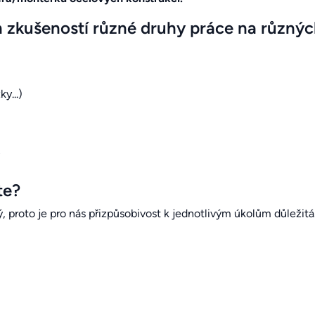
ch zkušeností různé druhy práce na různýc
y...)
te?
ný, proto je pro nás přizpůsobivost k jednotlivým úkolům důležitá