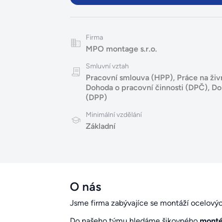
Firma
MPO montage s.r.o.
Smluvní vztah
Pracovní smlouva (HPP)
,
Práce na živ
Dohoda o pracovní činnosti (DPČ)
,
Do
(DPP)
Minimální vzdělání
Základní
O nás
Jsme firma zabývajíce se montáží ocelových 
Do našeho týmu hledáme šikovného
monté