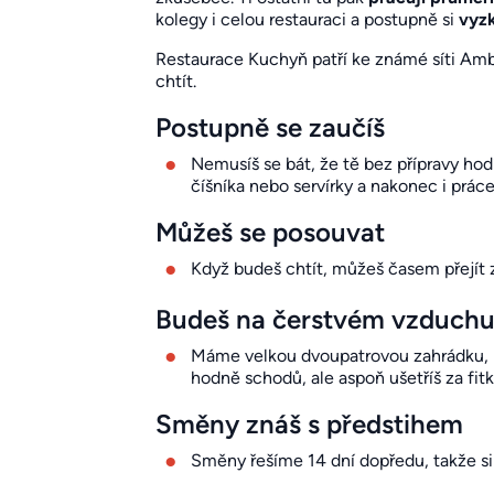
kolegy i celou restauraci a postupně si
vyzk
Restaurace Kuchyň patří ke známé síti Amb
chtít.
Postupně se zaučíš
Nemusíš se bát, že tě bez přípravy hod
číšníka nebo servírky a nakonec i práce č
Můžeš se posouvat
Když budeš chtít, můžeš časem přejít 
Budeš na čerstvém vzduch
Máme velkou dvoupatrovou zahrádku, k
hodně schodů, ale aspoň ušetříš za fitko
Směny znáš s předstihem
Směny řešíme 14 dní dopředu, takže si