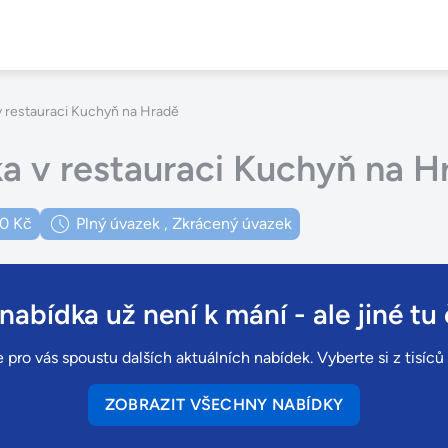
 v restauraci Kuchyň na Hradě
ka v restauraci Kuchyň na H
0 Kč
Plný úvazek
,
Zkrácený úvazek
 nabídka už není k mání
- ale jiné tu 
 pro vás spoustu dalších aktuálních nabídek. Vyberte si z tisíc
ZOBRAZIT VŠECHNY NABÍDKY