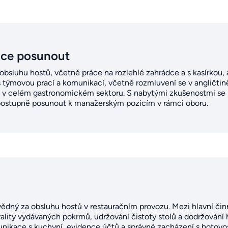
ice posunout
obsluhu hostů, včetně práce na rozlehlé zahrádce a s kasírkou, 
 týmovou prací a komunikací, včetně rozmluvení se v angličtině
 v celém gastronomickém sektoru. S nabytými zkušenostmi se m
e postupně posunout k manažerským pozicím v rámci oboru.
vědný za obsluhu hostů v restauračním provozu. Mezi hlavní činn
 kvality vydávaných pokrmů, udržování čistoty stolů a dodržová
nikace s kuchyní, evidence účtů a správné zacházení s hotovost