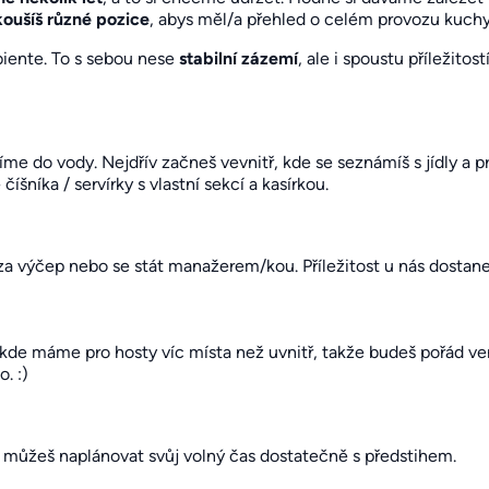
oušíš různé pozice
, abys měl/a přehled o celém provozu kuch
iente. To s sebou nese
stabilní zázemí
, ale i spoustu příležitost
íme do vody. Nejdřív začneš vevnitř, kde se seznámíš s jídly 
íšníka / servírky s vlastní sekcí a kasírkou.
za výčep nebo se stát manažerem/kou. Příležitost u nás dostane
u
de máme pro hosty víc místa než uvnitř, takže budeš pořád ve
. :)
 můžeš naplánovat svůj volný čas dostatečně s předstihem.