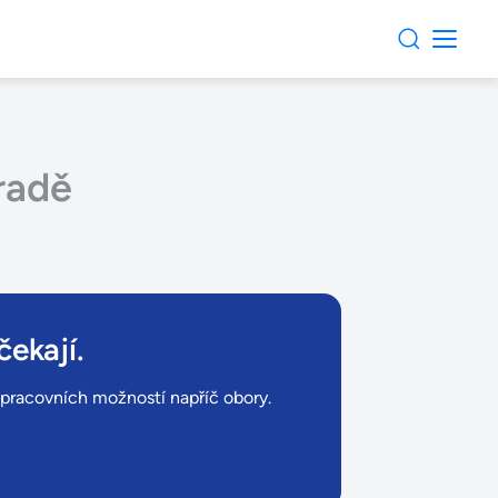
radě
čekají.
ů pracovních možností napříč obory.