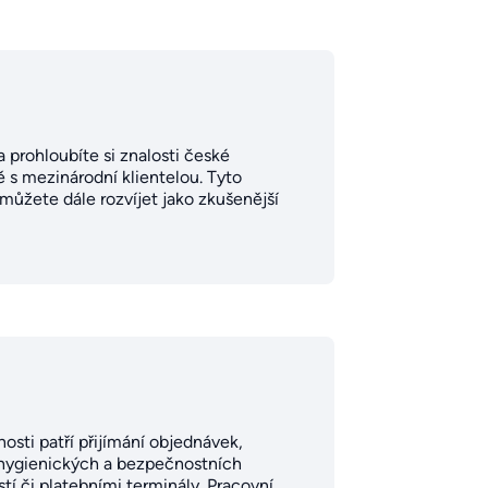
a prohloubíte si znalosti české
 s mezinárodní klientelou. Tyto
ůžete dále rozvíjet jako zkušenější
osti patří přijímání objednávek,
ní hygienických a bezpečnostních
í či platebními terminály. Pracovní