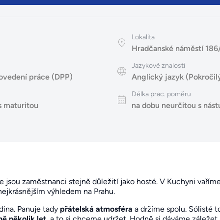
Lokalita
Hradčanské náměstí 186/
Jazykové znalosti
ovedení práce (DPP)
Anglický jazyk (Pokročil
Délka prac. poměru
s maturitou
na dobu neurčitou s ná
e jsou zaměstnanci stejně důležití jako hosté. V Kuchyni vařím
nejkrásnějším výhledem na Prahu.
dina. Panuje tady
přátelská atmosféra
a držíme spolu. Sólisté t
ě několik let
, a to si chceme udržet. Hodně si dáváme záležet 