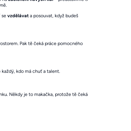
yně.
í se
vzdělávat
a posouvat, když budeš
a prostorem. Pak tě čeká práce pomocného
 každý, kdo má chuť a talent.
nku. Někdy je to makačka, protože tě čeká