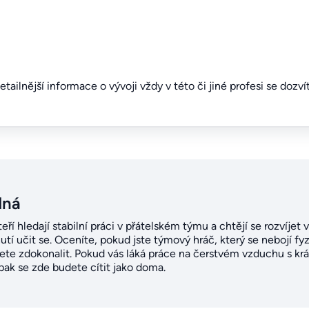
detailnější informace o vývoji vždy v této či jiné profesi se dozv
dná
teří hledají stabilní práci v přátelském týmu a chtějí se rozvíjet
tí učit se. Oceníte, pokud jste týmový hráč, který se nebojí fy
žete zdokonalit. Pokud vás láká práce na čerstvém vzduchu s 
 pak se zde budete cítit jako doma.