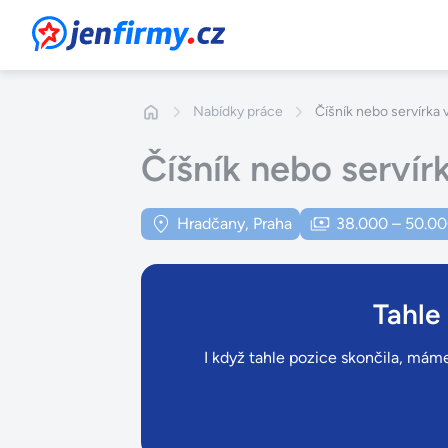
JenFirmy.cz
Nabídky práce
Číšník nebo servírka
Číšník nebo servír
Hradčany, Praha
38.000 – 50.00
Tahle
I když tahle pozice skončila, máme