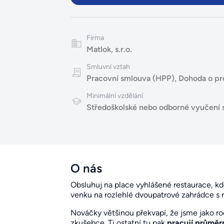
Firma
Matlok, s.r.o.
Smluvní vztah
Pracovní smlouva (HPP)
,
Dohoda o pr
Minimální vzdělání
Středoškolské nebo odborné vyučení 
O nás
Obsluhuj na place vyhlášené restaurace, kd
venku na rozlehlé dvoupatrové zahrádce s 
Nováčky většinou překvapí, že jsme jako ro
zkušebce. Ti ostatní tu pak
pracují průměrn