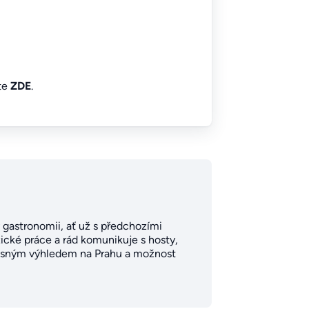
íte
ZDE
.
 v gastronomii, ať už s předchozími
zické práce a rád komunikuje s hosty,
krásným výhledem na Prahu a možnost