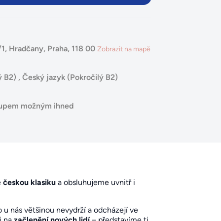
1, Hradčany, Praha, 118 00
Zobrazit na mapě
ý B2)
,
Český jazyk (Pokročilý B2)
stupem možným ihned
e
českou klasiku
a obsluhujeme uvnitř i
o u nás většinou nevydrží a odcházejí ve
i na
začlenění nových lidí
– představíme ti