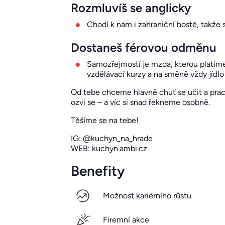
Rozmluvíš se anglicky
Chodí k nám i zahraniční hosté, takže 
Dostaneš férovou odměnu
Samozřejmostí je mzda, kterou platíme
vzdělávací kurzy a na směně vždy jídlo
Od tebe chceme hlavně chuť se učit a praco
ozvi se – a víc si snad řekneme osobně.
Těšíme se na tebe!
IG: @kuchyn_na_hrade
WEB: kuchyn.ambi.cz
Benefity
Možnost kariérního růstu
Firemní akce