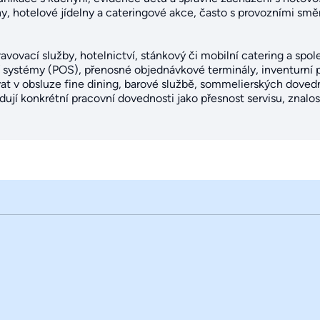
rny, hotelové jídelny a cateringové akce, často s provozními s
ravovací služby, hotelnictví, stánkový či mobilní catering a spo
í systémy (POS), přenosné objednávkové terminály, inventurní 
t v obsluze fine dining, barové službě, sommelierských dove
dují konkrétní pracovní dovednosti jako přesnost servisu, znalo