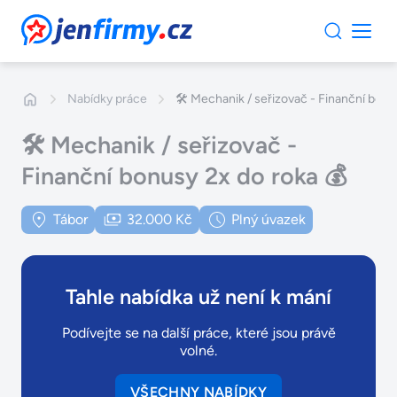
JenFirmy.cz
Nabídky práce
🛠️ Mechanik / seřizovač - Finanční bonu
🛠️ Mechanik / seřizovač -
Finanční bonusy 2x do roka 💰
Tábor
32.000 Kč
Plný úvazek
Tahle nabídka už není k mání
Podívejte se na další práce, které jsou právě
volné.
VŠECHNY NABÍDKY