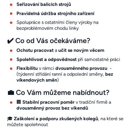
Seřizování balicích strojů
Pravidelná údržba strojního zařízení
Spolupráce s ostatními členy výroby na
bezproblémovém chodu linky
✔️ Co od Vás očekáváme?
Ochotu pracovat
a
učit se novým věcem
Spolehlivost a odpovědnost
při samostatné práci
Flexibilitu
v rámci
dvousměnného provozu
-
(týdenní střídání ranní a odpolední směny,
bez
víkendových směn
)
💼 Co Vám můžeme nabídnout?
🏢
Stabilní pracovní poměr
v tradiční firmě a
dvousměnný provoz bez víkendů
🎓
Zaškolení a podporu zkušených kolegů
, na které se
můžete spolehnout