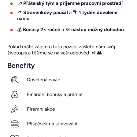
🤝
Přátelský tým a příjemné pracovní prostředí
🍴
Stravenkový paušál
a 🌴
1 týden dovolené
navíc
💰
Bonusy 2× ročně
a 📅
nástup možný dohodou
Pokud máte zájem o tuto pozici, zašlete nám svůj
životopis a těšíme se na vaši odpověď! 🌱👥
Benefity
Dovolená navíc
Finanční bonusy a prémie
Firemní akce
Příspěvek na stravování