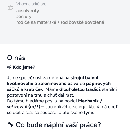
Vhodné také pro
absolventy
seniory
rodiče na mateřské / rodičovské dovolené
O nás
🌱 Kdo jsme?
Jsme společnost zaměřená na
strojní balení
květinového a zeleninového osiva
do
papírových
sáčků a krabiček
. Máme
dlouholetou tradici
, stabilní
postavení na trhu a chuť dál růst.
Do týmu hledáme posilu na pozici
Mechanik /
seřizovač (m/ž)
– spolehlivého kolegu, který má chuť
se učit a stát se součástí přátelského týmu.
🔧 Co bude náplní vaší práce?