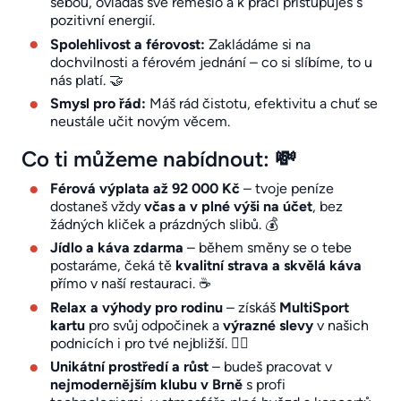
sebou, ovládáš své řemeslo a k práci přistupuješ s
pozitivní energií.
Spolehlivost a férovost:
Zakládáme si na
dochvilnosti a férovém jednání – co si slíbíme, to u
nás platí. 🤝
Smysl pro řád:
Máš rád čistotu, efektivitu a chuť se
neustále učit novým věcem.
Co ti můžeme nabídnout: 💸
Férová výplata až 92 000 Kč
– tvoje peníze
dostaneš vždy
včas a v plné výši na účet
, bez
žádných kliček a prázdných slibů. 💰
Jídlo a káva zdarma
– během směny se o tebe
postaráme, čeká tě
kvalitní strava a skvělá káva
přímo v naší restauraci. ☕
Relax a výhody pro rodinu
– získáš
MultiSport
kartu
pro svůj odpočinek a
výrazné slevy
v našich
podnicích i pro tvé nejbližší. 🏋️‍♂️
Unikátní prostředí a růst
– budeš pracovat v
nejmodernějším klubu v Brně
s profi