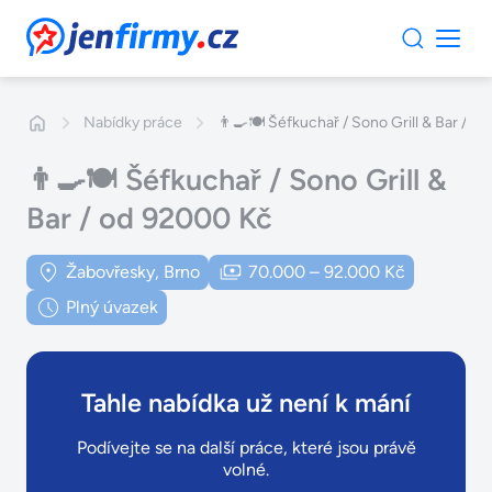
JenFirmy.cz
Nabídky práce
👨‍🍳🍽️ Šéfkuchař / Sono Grill & Bar / 
👨‍🍳🍽️ Šéfkuchař / Sono Grill &
Bar / od 92000 Kč
Žabovřesky, Brno
70.000 – 92.000 Kč
Plný úvazek
Tahle nabídka už není k mání
Podívejte se na další práce, které jsou právě
volné.