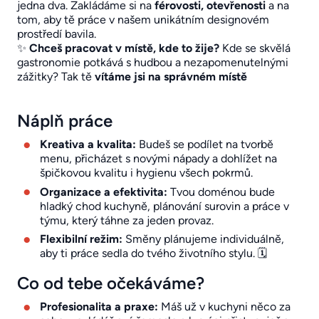
jedna dva. Zakládáme si na
férovosti, otevřenosti
a na
tom, aby tě práce v našem unikátním designovém
prostředí bavila.
✨
Chceš pracovat v místě, kde to žije?
Kde se skvělá
gastronomie potkává s hudbou a nezapomenutelnými
zážitky? Tak tě
vítáme jsi na správném místě
Náplň práce
Kreativa a kvalita:
Budeš se podílet na tvorbě
menu, přicházet s novými nápady a dohlížet na
špičkovou kvalitu i hygienu všech pokrmů.
Organizace a efektivita:
Tvou doménou bude
hladký chod kuchyně, plánování surovin a práce v
týmu, který táhne za jeden provaz.
Flexibilní režim:
Směny plánujeme individuálně,
aby ti práce sedla do tvého životního stylu. 🗓️
Co od tebe očekáváme?
Profesionalita a praxe:
Máš už v kuchyni něco za