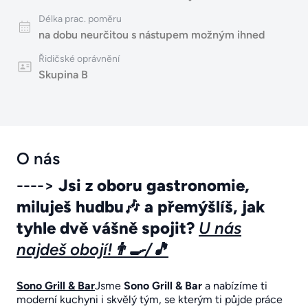
Délka prac. poměru
na dobu neurčitou s nástupem možným ihned
Řidičské oprávnění
Skupina B
O nás
---->
Jsi z oboru gastronomie,
miluješ hudbu
🎶
a přemýšlíš, jak
tyhle dvě vášně spojit?
U nás
najdeš obojí!👨‍🍳/🎵
Sono Grill & Bar
Jsme
Sono Grill & Bar
a nabízíme ti
moderní kuchyni i skvělý tým, se kterým ti půjde práce