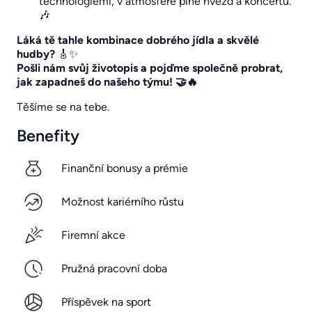
technologiemi, v atmosféře plné hvězd a koncertů.
🎶
Láká tě tahle kombinace dobrého jídla a skvělé
hudby?
🎸✨
Pošli nám svůj životopis a pojďme společně probrat,
jak zapadneš do našeho týmu! 🤝🔥
Těšíme se na tebe.
Benefity
Finanční bonusy a prémie
Možnost kariérního růstu
Firemní akce
Pružná pracovní doba
Příspěvek na sport