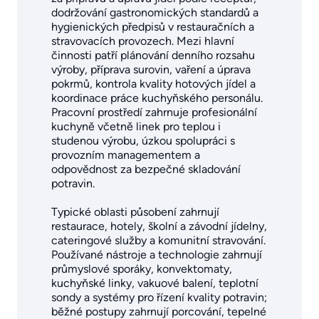
dodržování gastronomických standardů a
hygienických předpisů v restauračních a
stravovacích provozech. Mezi hlavní
činnosti patří plánování denního rozsahu
výroby, příprava surovin, vaření a úprava
pokrmů, kontrola kvality hotových jídel a
koordinace práce kuchyňského personálu.
Pracovní prostředí zahrnuje profesionální
kuchyně včetně linek pro teplou i
studenou výrobu, úzkou spolupráci s
provozním managementem a
odpovědnost za bezpečné skladování
potravin.
Typické oblasti působení zahrnují
restaurace, hotely, školní a závodní jídelny,
cateringové služby a komunitní stravování.
Používané nástroje a technologie zahrnují
průmyslové sporáky, konvektomaty,
kuchyňské linky, vakuové balení, teplotní
sondy a systémy pro řízení kvality potravin;
běžné postupy zahrnují porcování, tepelné