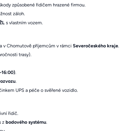
škody způsobené řidičem hrazené firmou.
nost záloh.
ŽL
s vlastním vozem.
a v Chomutově příjemcům v rámci
Severočeského kraje
.
ročnosti trasy).
–16:00)
.
 rozvozu
.
činkem UPS a péče o svěřené vozidlo.
vní řidič.
s z
bodového systému
.
ou.