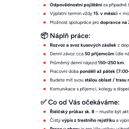
Odpovědnostní pojištění
za případné 
Výplatní termín vždy
15. v měsíci
+ mož
Možnost spolupráce pro
dopravce na 
📦 Náplň práce:
Rozvoz a svoz kusových zásilek
z dep
Denní závoz cca
50 příjemcům
(dle ná
Průměrný denní nájezd
150–250 km
.
Pracovní doba
pondělí až pátek (7:00
Budete mít svou
stálou oblast / trasu
Komunikace s příjemci, kolegy a dispe
✅ Co od Vás očekáváme:
Řidičský průkaz sk. B
– musíte být akti
Čistý
výpis z trestního rejstříku
a výpi
Praxe v oboru
je pro Vás velkou výhod