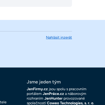
Nahlásit inzerát
Jsme jeden tým
JenFirmy.cz
jsou spolu s pracovním
portálem
JenPráce.cz
a náborovým
rozhraním
JenHunter
provozované
tele
společností
Coweo Technologies, s. r. o
.