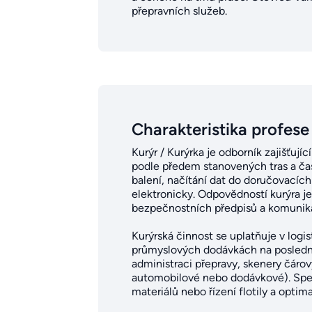
přepravních služeb.
Charakteristika profese
Kurýr / Kurýrka je odborník zajišťují
podle předem stanovených tras a čas
balení, načítání dat do doručovacíc
elektronicky. Odpovědností kurýra j
bezpečnostních předpisů a komunika
Kurýrská činnost se uplatňuje v logi
průmyslových dodávkách na poslední m
administraci přepravy, skenery čáro
automobilové nebo dodávkové). Spec
materiálů nebo řízení flotily a optimal