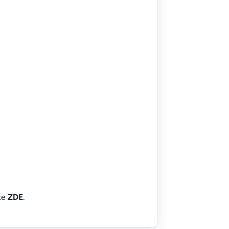
íte
ZDE
.