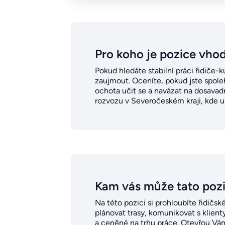
Pro koho je pozice vho
Pokud hledáte stabilní práci řidiče-
zaujmout. Oceníte, pokud jste spoleh
ochota učit se a navázat na dosavadn
rozvozu v Severočeském kraji, kde up
Kam vás může tato poz
Na této pozici si prohloubíte řidičsk
plánovat trasy, komunikovat s klien
a ceněné na trhu práce. Otevřou Vá