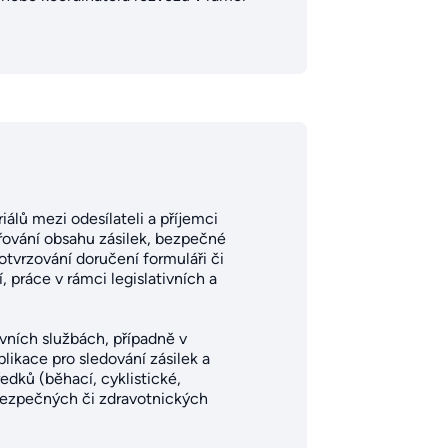
iálů mezi odesílateli a příjemci
ěřování obsahu zásilek, bezpečné
tvrzování doručení formuláři či
 práce v rámci legislativních a
ivních službách, případně v
likace pro sledování zásilek a
dků (běhací, cyklistické,
bezpečných či zdravotnických