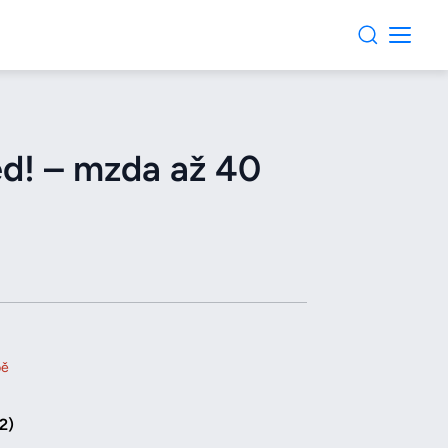
ed! – mzda až 40
pě
2)