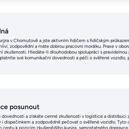
dná
kurýra v Chomutově a jste aktivním řidičem s řidičským průkaze
liví, zodpovědní a máte dobrou pracovní morálku. Praxe v oboru 
í zkušenosti. Hledáte-li dlouhodobou spolupráci s pravidelnou 
latníte své komunikační dovednosti a péči o svěřené vozidlo, p
ice posunout
é dovednosti a získáte cenné zkušenosti v logistice a distribuci 
ty i dispečinkem a zodpovědně pečovat o svěřené vozidlo. Tyto 
m cestu k pozicím zkušenějšího kurýra, samostatného dopravce 