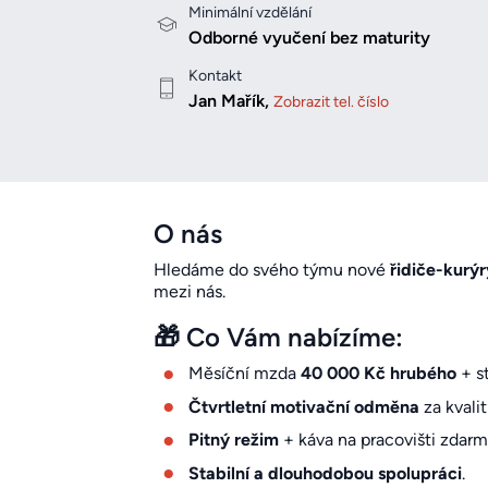
Minimální vzdělání
Odborné vyučení bez maturity
Kontakt
Jan Mařík,
Zobrazit tel. číslo
O nás
Hledáme do svého týmu nové
řidiče-kurýr
mezi nás.
🎁 Co Vám nabízíme:
Měsíční mzda
40 000 Kč hrubého
+ st
Čtvrtletní motivační odměna
za kvali
Pitný režim
+ káva na pracovišti zdarm
Stabilní a dlouhodobou spolupráci
.