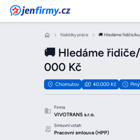
JenFirmy.cz
Nabídky práce
🚚 Hledáme řidiče/ku
🚚 Hledáme řidiče
000 Kč
Chomutov
40.000 Kč
Plný
Firma
VIVOTRANS s.r.o.
Smluvní vztah
Pracovní smlouva (HPP)