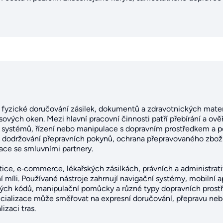
cí fyzické doručování zásilek, dokumentů a zdravotnických mater
ových oken. Mezi hlavní pracovní činnosti patří přebírání a ov
h systémů, řízení nebo manipulace s dopravním prostředkem a po
e dodržování přepravních pokynů, ochrana přepravovaného zboží,
ce se smluvními partnery.
stice, e‑commerce, lékařských zásilkách, právních a administrat
íli. Používané nástroje zahrnují navigační systémy, mobilní ap
vých kódů, manipulační pomůcky a různé typy dopravních prostře
ializace může směřovat na expresní doručování, přepravu ne
izaci tras.