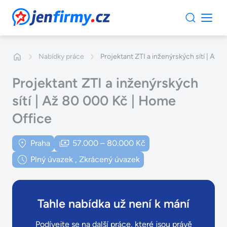
JenFirmy.cz
Nabídky práce
Projektant ZTI a inženýrských sítí | Až
Projektant ZTI a inženýrských
sítí | Až 80 000 Kč | Home
Office
Praha
57.000 – 80.000 Kč
Plný úvazek
,
Zkrácený úvazek
Tahle nabídka už není k mání
Podívejte se na další práce, které jsou právě