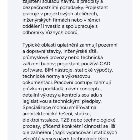
zajištění souladu návrhu s předpisy a
bezpečnostními požadavky. Projektant
pracuje v projektových ateliérech,
inženýrských firmách nebo v rámci
oddělení investic a spolupracuje s
odborníky různých oborů.
Typické oblasti uplatnění zahrnují pozemní
a dopravní stavby, inženýrské sítě,
průmyslové provozy nebo technická
zařízení budov; projektant používá CAD
software, BIM nástroje, statické výpočty,
technické normy a výkresovou
dokumentaci. Pracovní postupy zahrnují
průzkum podkladů, návrh konceptu,
detailní výkresy a kontrolu souladu s
legislativou a technickými předpisy.
Specializace mohou směřovat na
architektonické řešení, statiku,
elektroinstalace, TZB nebo technologické
procesy, přičemž konkrétní činnosti se liší
dle zaměření (např. vypracování statických
výpočtů versus návrh technologických