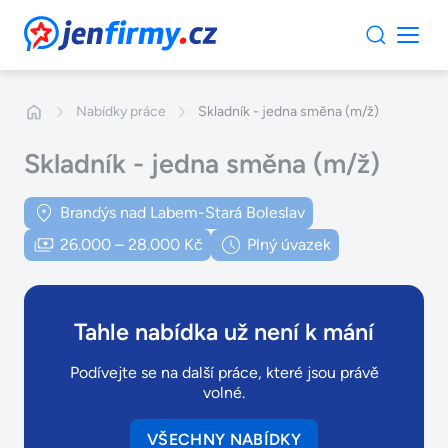
JenFirmy.cz
Nabídky práce
Skladník - jedna směna (m/ž)
Skladník - jedna směna (m/ž)
Brandýs nad Labem-Stará Boleslav
26.000 – 28.000 Kč
Plný úvazek
Tahle nabídka už není k mání
Podívejte se na další práce, které jsou právě
volné.
VŠECHNY NABÍDKY