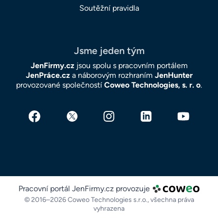
Soutěžní pravidla
Jsme jeden tým
JenFirmy.cz
jsou spolu s pracovním portálem
JenPráce.cz
a náborovým rozhraním
JenHunter
provozované společností
Coweo Technologies, s. r. o
.
Pracovní portál JenFirmy.cz provozuje
© 2016–2026 Coweo Technologies s.r.o.,
všechna práva
vyhrazena