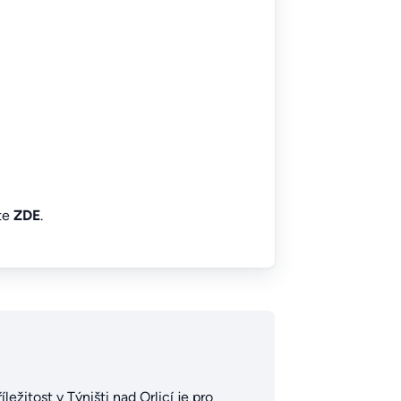
íte
ZDE
.
ležitost v Týništi nad Orlicí je pro