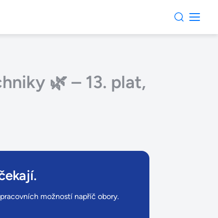
niky 🌿 – 13. plat,
čekají.
ů pracovních možností napříč obory.