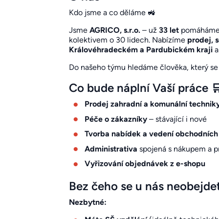
Kdo jsme a co děláme 🚜
Jsme
AGRICO, s.r.o.
– už
33 let
pomáháme zá
kolektivem o 30 lidech. Nabízíme
prodej, s
Královéhradeckém a Pardubickém kraji
a
Do našeho týmu hledáme člověka, který se n
Co bude náplní Vaší práce 
Prodej zahradní a komunální technik
Péče o zákazníky
– stávající i nové
Tvorba nabídek a vedení obchodních
Administrativa
spojená s nákupem a 
Vyřizování objednávek z e-shopu
Bez čeho se u nás neobejde
Nezbytné: