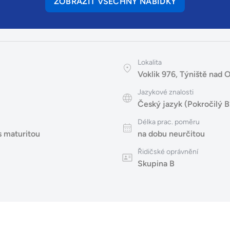
ZOBRAZIT VŠECHNY NABÍDKY
Lokalita
Voklik 976, Týniště nad Or
Jazykové znalosti
Český jazyk (Pokročilý B
Délka prac. poměru
s maturitou
na dobu neurčitou
Řidičské oprávnění
Skupina B