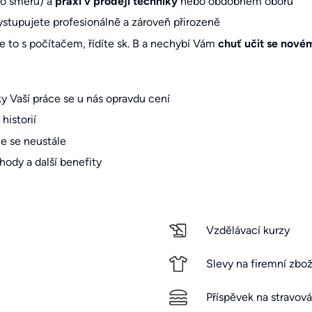
ho směru) a
praxi v prodeji techniky
nebo obdobném oboru
vystupujete profesionálně a zároveň přirozeně
te to s počítačem, řídíte sk. B a nechybí Vám
chuť učit se nové
y Vaší práce se u nás opravdu cení
historií
e se neustále
hody a další benefity
Vzdělávací kurzy
Slevy na firemní zbož
Příspěvek na stravová