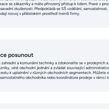
ace se zákazníky a máte přirozený přístup k lidem. Praxe v prod
dosavadní zkušenosti. Předpokládá se SŠ vzdělání, samostatnost,
ledají rozvoj v přátelském prostředí menší firmy.
ice posunout
sti zahradní a komunální techniky a zdokonalíte se v prodejníc
níky, vést obchodní jednání a zvládat související administrativ
 cestu k uplatnění v různých obchodních segmentech. Můžete s
, samostatného obchodníka nebo koordinátora prodeje v rámci 