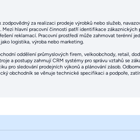
 zodpovědný za realizaci prodeje výrobků nebo služeb, navazo
Mezi hlavní pracovní činnosti patří identifikace zákaznických 
řešení reklamací. Pracovní prostředí může zahrnovat terénní je
 jako logistika, výroba nebo marketing.
bchodní oddělení průmyslových firem, velkoobchody, retail, doda
troje a postupy zahrnují CRM systémy pro správu vztahů se zá
iku pro sledování prodejních výkonů a plánování zásob. Odborn
nický obchodník se věnuje technické specifikaci a podpoře, za