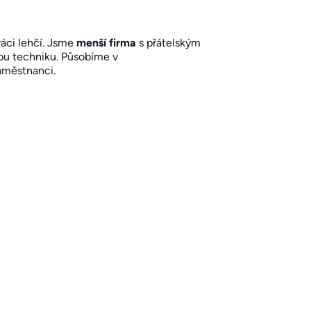
ráci lehčí. Jsme
menší firma
s přátelským
kou techniku. Působíme v
aměstnanci.