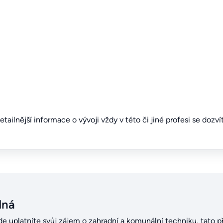
detailnější informace o vývoji vždy v této či jiné profesi se dozv
dná
kde uplatníte svůj zájem o zahradní a komunální techniku, tato pří