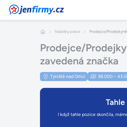
JenFirmy.cz
Nabídky práce
Prodejce/Prodejkyně 
Prodejce/Prodejkyn
zavedená značka
Týniště nad Orlicí
38.000 – 43.
Tahle
I když tahle pozice skončila, máme