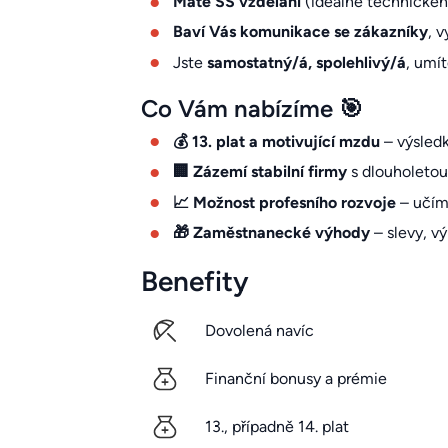
Máte SŠ vzdělání
(ideálně technické
Baví Vás komunikace se zákazníky
, 
Jste
samostatný/á, spolehlivý/á
, umí
Co Vám nabízíme 🎯
💰 13. plat a motivující mzdu
– výsledk
🏢 Zázemí stabilní firmy
s dlouholetou 
📈 Možnost profesního rozvoje
– učím
🎁 Zaměstnanecké výhody
– slevy, vý
Benefity
Dovolená navíc
Finanční bonusy a prémie
13., případně 14. plat