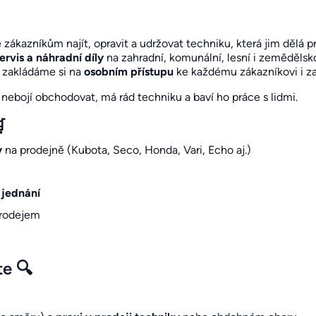
kazníkům najít, opravit a udržovat techniku, která jim dělá p
ervis a náhradní díly
na zahradní, komunální, lesní i zeměděls
 zakládáme si na
osobním přístupu
ke každému zákazníkovi i z
ebojí obchodovat, má rád techniku a baví ho práce s lidmi.

y
na prodejně (Kubota, Seco, Honda, Vari, Echo aj.)
 jednání
prodejem
te 🔍