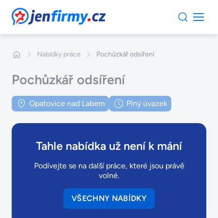
JenFirmy.cz
Nabídky práce
Pochůzkář odsíření
Pochůzkář odsíření
Opatovice nad Labem
Plný úvazek
Tahle nabídka už není k mání
Podívejte se na další práce, které jsou právě
volné.
VŠECHNY NABÍDKY