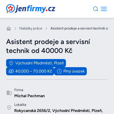
JenFirmy.cz
Nabídky práce
Asistent prodeje a servisní technik od
Asistent prodeje a servisní
technik od 40000 Kč
Východní Předměstí, Plzeň
40.000 – 70.000 Kč
Plný úvazek
Firma
Michal Pechman
Lokalita
Rokycanská 2656/2, Východní Předměstí, Plzeň,