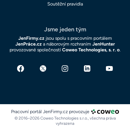
Soutěžní pravidla
Jsme jeden tým
JenFirmy.cz
jsou spolu s pracovním portálem
JenPráce.cz
a náborovým rozhraním
JenHunter
provozované společností
Coweo Technologies, s. r. o
.
Pracovní portál JenFirmy.cz provozuje
© 2016–2026 Coweo Technologies s.r.o.,
všechna práva
vyhrazena