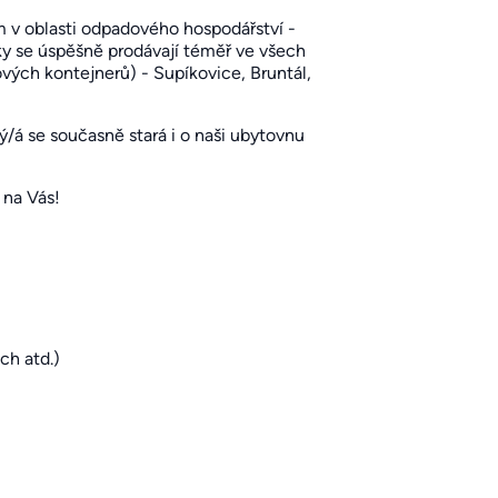
ím v oblasti odpadového hospodářství -
bky se úspěšně prodávají téměř ve všech
vých kontejnerů) - Supíkovice, Bruntál,
ý/á se současně stará i o naši ubytovnu
 na Vás!
ch atd.)