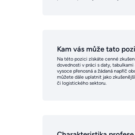
Kam vás může tato poz
Na této pozici získáte cenné zkušeno
dovednosti v práci s daty, tabulkam
vysoce přenosná a žádaná napříč ob
můžete dále uplatnit jako zkušenější
či logistického sektoru.
Charakteristika profese