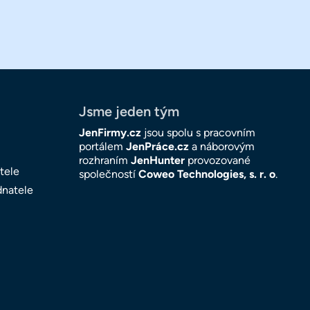
Jsme jeden tým
JenFirmy.cz
jsou spolu s pracovním
portálem
JenPráce.cz
a náborovým
rozhraním
JenHunter
provozované
tele
společností
Coweo Technologies, s. r. o
.
dnatele