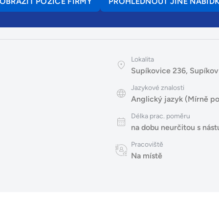
OBRAZIT POZICE FIRMY
PROHLÉDNOUT JINÉ NABÍD
Lokalita
Supíkovice 236, Supíkovi
Jazykové znalosti
Anglický jazyk (Mírně po
Délka prac. poměru
na dobu neurčitou s ná
Pracoviště
Na místě