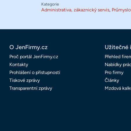
Kategorie
Administrativa, zákaznický servis
,
Průmyslo
O JenFirmy.cz
Užitečné 
Proč portál JenFirmy.cz
Přehled fire
Kontakty
Nabídky prá
Prohlášení o přístupnosti
Pro firmy
Tiskové zprávy
Články
Transparentní zprávy
Mzdová kalk