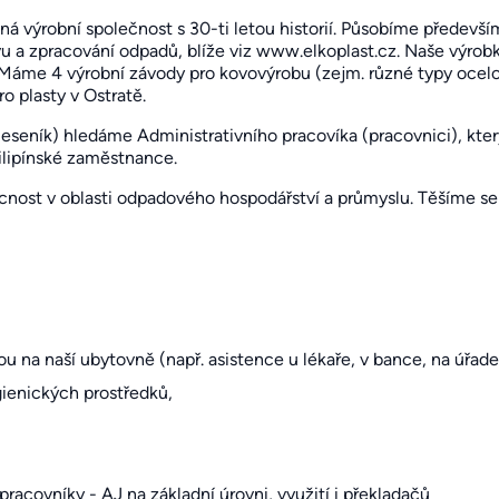
nná výrobní společnost s 30-ti letou historií. Působíme předevš
avu a zpracování odpadů, blíže viz www.elkoplast.cz. Naše výro
 Máme 4 výrobní závody pro kovovýrobu (zejm. různé typy ocelo
o plasty v Ostratě.
Jeseník) hledáme Administrativního pracovíka (pracovnici), kter
filipínské zaměstnance.
cnost v oblasti odpadového hospodářství a průmyslu. Těšíme se
ou na naší ubytovně (např. asistence u lékaře, v bance, na úřade
ienických prostředků,
pracovníky - AJ na základní úrovni, využití i překladačů