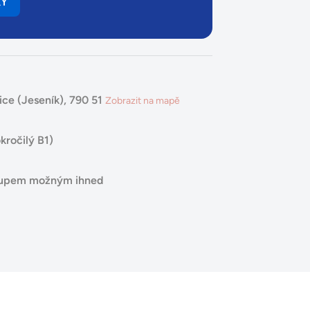
KY
ce (Jeseník), 790 51
Zobrazit na mapě
kročilý B1)
stupem možným ihned