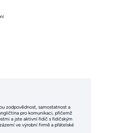
ní
 svou zodpovědnost, samostatnost a
 angličtina pro komunikaci, přičemž
mi a jste aktivní řidič s řidičským
 zázemí ve výrobní firmě a přátelské