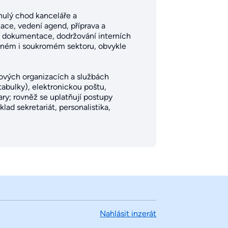
ynulý chod kanceláře a
ace, vedení agend, příprava a
 dokumentace, dodržování interních
ejném i soukromém sektoru, obvykle
kových organizacích a službách
tabulky), elektronickou poštu,
y; rovněž se uplatňují postupy
ad sekretariát, personalistika,
Nahlásit inzerát