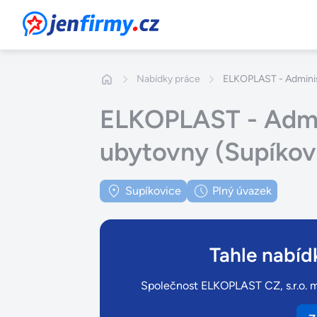
JenFirmy.cz
Nabídky práce
ELKOPLAST - Administ
ELKOPLAST - Admin
ubytovny (Supíkov
Supíkovice
Plný úvazek
Tahle nabídk
Společnost ELKOPLAST CZ, s.r.o. má