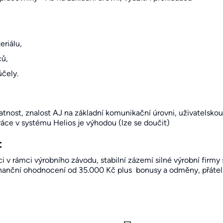
eriálu,
ů,
účely.
st, znalost AJ na základní komunikační úrovni, uživatelskou 
 práce v systému Helios je výhodou (lze se doučit)
:
v rámci výrobního závodu, stabilní zázemí silné výrobní fir
inanční ohodnocení od 35.000 Kč plus bonusy a odměny, přátelský