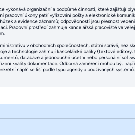
ce vykonává organizační a podpůrné činnosti, které zajišťují pl
ní pracovní úkony patří vyřizování pošty a elektronické komunik
hůzek a evidence záznamů; odpovědností jsou přesnost vedení
cí. Pracovní prostředí zahrnuje kancelářská pracoviště ve veř
m.
dministrativu v obchodních společnostech, státní správě, nezis
je a technologie zahrnují kancelářské balíky (textové editory, 
kumentů, databáze a jednoduché účetní nebo personální softwar
 řízení kvality dokumentace. Odborná zaměření mohou být napříkl
onkrétní náplň se liší podle typu agendy a používaných systémů.