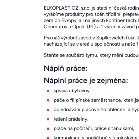
ELKOPLAST CZ, s.r.o. je stabilní česká rodi
vyrábíme produkty pro sběr, třídění, přepr
zemích Evropy, a i na jiných kontinentech.
Chomutov a Opole (PL) a 1 výrobní závod pr
Pro náš výrobní závod v Supíkovicích (okr. 
nacházející se v areálu společnosti a naše 
Staňte se součástí týmu, který mění budou
Náplň práce:
Náplní práce je zejména:
správa ubytovny,
péče o filipínské zaměstnance, kteří js
objednávání pracovního oblečení a hyg
řešení prádelny,
práce na počítači, práce s tabulkami,
komunikace v angličtině s filipínskými 