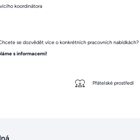
ícího koordinátora
? Chcete se dozvědět více o konkrétních pracovních nabídkách?
oláme s informacemi!
Přátelské prostředí
dná