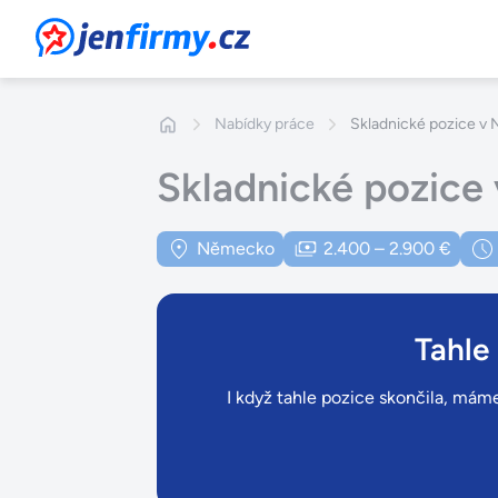
JenFirmy.cz
Nabídky práce
Skladnické pozice v
Skladnické pozic
Německo
2.400 – 2.900 €
Tahle
I když tahle pozice skončila, máme