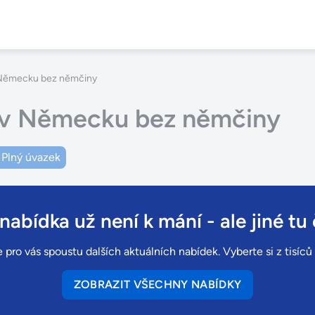
 Německu bez němčiny
e v Německu bez němčiny
Plný úvazek
 nabídka už není k mání
- ale jiné tu 
 pro vás spoustu dalších aktuálních nabídek. Vyberte si z tisíc
ZOBRAZIT VŠECHNY NABÍDKY