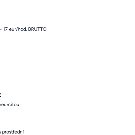
 - 17 eur/hod. BRUTTO
:
neurčitou
m prostřední