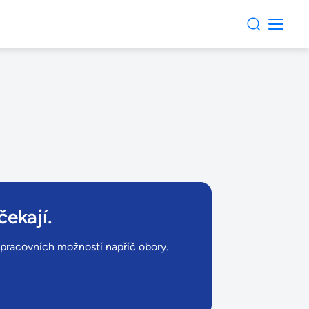
čekají.
ů pracovních možností napříč obory.