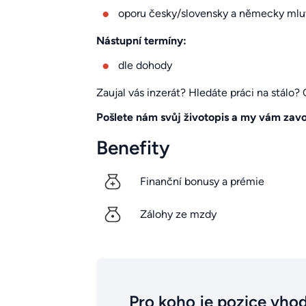
oporu česky/slovensky a německy mluv
Nástupní termíny:
dle dohody
Zaujal vás inzerát? Hledáte práci na stálo
Pošlete nám svůj životopis a my vám zav
Benefity
Finanční bonusy a prémie
Zálohy ze mzdy
Pro koho je pozice vho