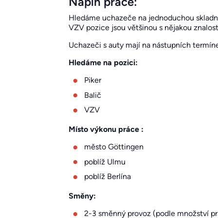
Náplň práce:
Hledáme uchazeče na jednoduchou skladnic
VZV pozice jsou většinou s nějakou znalos
Uchazeči s auty mají na nástupních termín
Hledáme na pozici:
Piker
Balič
VZV
Místo výkonu práce :
město Göttingen
poblíž Ulmu
poblíž Berlína
Směny:
2-3 směnný provoz (podle množství p