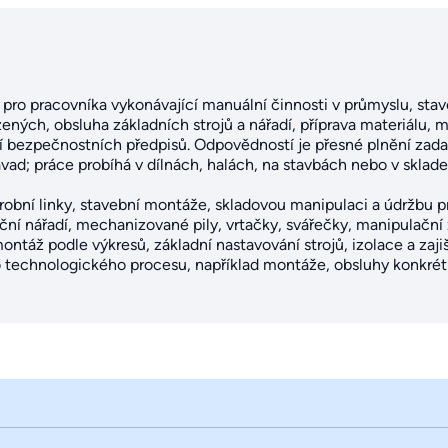
pro pracovníka vykonávající manuální činnosti v průmyslu, stav
ených, obsluha základních strojů a nářadí, příprava materiálu,
ní bezpečnostních předpisů. Odpovědností je přesné plnění zada
ad; práce probíhá v dílnách, halách, na stavbách nebo v sklade
ýrobní linky, stavební montáže, skladovou manipulaci a údržbu 
ní nářadí, mechanizované pily, vrtačky, svářečky, manipulační 
 montáž podle výkresů, základní nastavování strojů, izolace a zaji
o technologického procesu, například montáže, obsluhy konkrétn