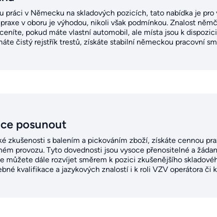
 práci v Německu na skladových pozicích, tato nabídka je pro v
 praxe v oboru je výhodou, nikoli však podmínkou. Znalost něm
ceníte, pokud máte vlastní automobil, ale místa jsou k dispozici i
te čistý rejstřík trestů, získáte stabilní německou pracovní s
ice posunout
cké zkušenosti s balením a pickováním zboží, získáte cennou pr
ném provozu. Tyto dovednosti jsou vysoce přenositelné a žádan
e můžete dále rozvíjet směrem k pozici zkušenějšího skladovéh
bné kvalifikace a jazykových znalostí i k roli VZV operátora či 