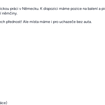
kou práci v Německu. K dispozici máme pozice na balení a pic
tí němčiny.
ech přednost! Ale místa máme i pro uchazeče bez auta.
ráce)