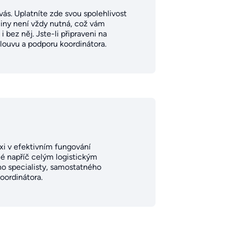
ás. Uplatníte zde svou spolehlivost
činy není vždy nutná, což vám
 bez něj. Jste-li připraveni na
mlouvu a podporu koordinátora.
axi v efektivním fungování
é napříč celým logistickým
o specialisty, samostatného
koordinátora.