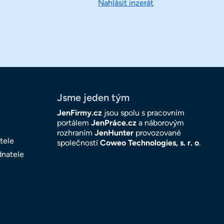
Nahlásit inzerát
Jsme jeden tým
JenFirmy.cz
jsou spolu s pracovním
portálem
JenPráce.cz
a náborovým
rozhraním
JenHunter
provozované
tele
společností
Coweo Technologies, s. r. o
.
dnatele