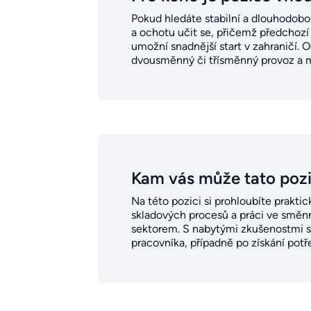
Pokud hledáte stabilní a dlouhodobou
a ochotu učit se, přičemž předchozí
umožní snadnější start v zahraničí. O
dvousměnný či třísměnný provoz a má
Kam vás může tato poz
Na této pozici si prohloubíte prakti
skladových procesů a práci ve směn
sektorem. S nabytými zkušenostmi s
pracovníka, případně po získání potře