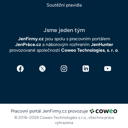
Soutěžní pravidla
Jsme jeden tým
JenFirmy.cz
jsou spolu s pracovním portálem
JenPráce.cz
a náborovým rozhraním
JenHunter
provozované společností
Coweo Technologies, s. r. o
.
Pracovní portál JenFirmy.cz provozuje
© 2016–2026 Coweo Technologies s.r.o.,
všechna práva
vyhrazena