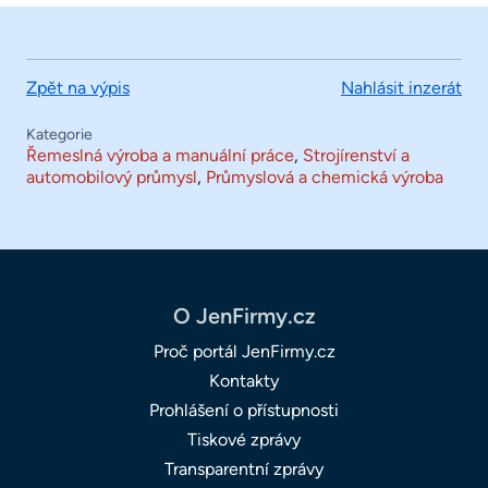
Zpět na výpis
Nahlásit inzerát
Kategorie
Řemeslná výroba a manuální práce
,
Strojírenství a
automobilový průmysl
,
Průmyslová a chemická výroba
O JenFirmy.cz
Proč portál JenFirmy.cz
Kontakty
Prohlášení o přístupnosti
Tiskové zprávy
Transparentní zprávy