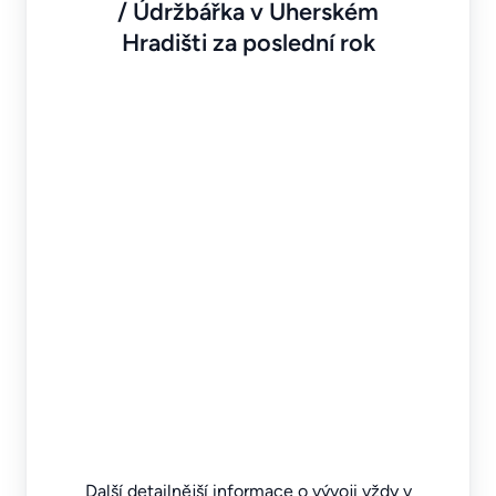
/ Údržbářka v Uherském
Hradišti za poslední rok
Další detailnější informace o vývoji vždy v