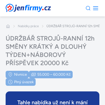
JenFirmy.cz
Nabídky práce
ÚDRŽBÁŘ STROJŮ-RANNÍ 12h SMĚNY
ÚDRŽBÁŘ STROJŮ-RANNÍ 12h
SMĚNY KRÁTKÝ A DLOUHÝ
TÝDEN+NÁBOROVÝ
PŘÍSPĚVEK 20000 Kč
Nivnice
55.000 – 60.000 Kč
Plný úvazek
Tahle nabídka už není k mání