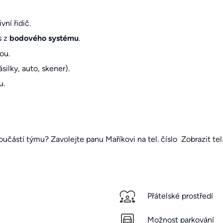
vní řidič.
s z
bodového systému
.
ou.
ilky, auto, skener).
u.
oučástí týmu? Zavolejte panu Maříkovi na tel. číslo
Zobrazit tel.
Přátelské prostředí
Možnost parkování