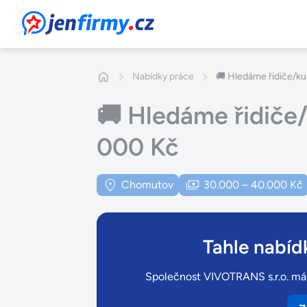
JenFirmy.cz
Nabídky práce
🚚 Hledáme řidiče/ku
🚚 Hledáme řidiče
000 Kč
Chomutov
30.000 – 40.000 Kč
Tahle nabídk
Společnost VIVOTRANS s.r.o. má o