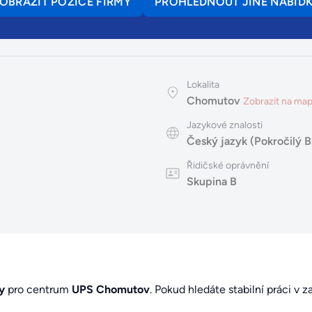
OBRAZIT POZICE FIRMY
PROHLÉDNOUT JINÉ NABÍD
Lokalita
Chomutov
Zobrazit na ma
Jazykové znalosti
Český jazyk (Pokročilý B
Řidičské oprávnění
Skupina B
y
pro centrum
UPS Chomutov
. Pokud hledáte stabilní práci v 