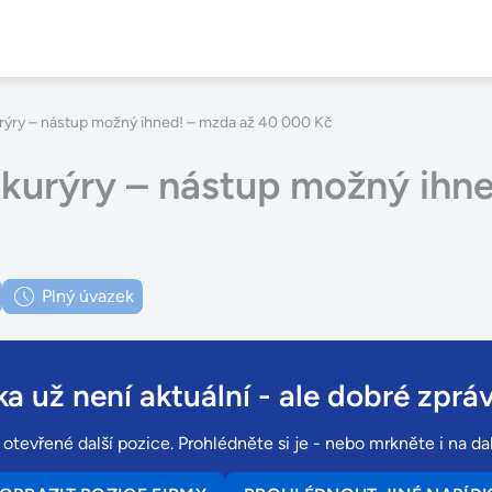
rýry – nástup možný ihned! – mzda až 40 000 Kč
/kurýry – nástup možný ihn
Plný úvazek
a už není aktuální
- ale dobré zpráv
tevřené další pozice. Prohlédněte si je - nebo mrkněte i na dal