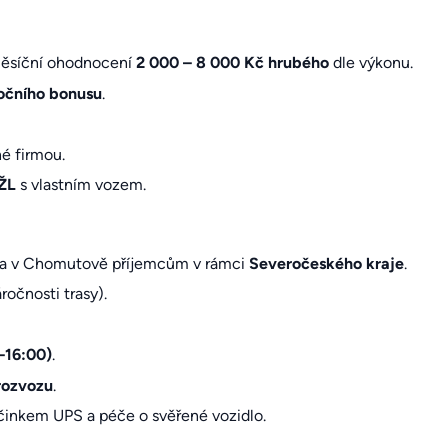
ěsíční ohodnocení
2 000 – 8 000 Kč hrubého
dle výkonu.
očního bonusu
.
é firmou.
ŽL
s vlastním vozem.
a v Chomutově příjemcům v rámci
Severočeského kraje
.
ročnosti trasy).
–16:00)
.
 rozvozu
.
činkem UPS a péče o svěřené vozidlo.