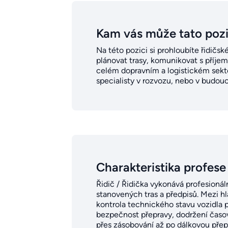
Kam vás může tato poz
Na této pozici si prohloubíte řidičs
plánovat trasy, komunikovat s příje
celém dopravním a logistickém sekto
specialisty v rozvozu, nebo v budouc
Charakteristika profese
Řidič / Řidička vykonává profesionál
stanovených tras a předpisů. Mezi hla
kontrola technického stavu vozidla 
bezpečnost přepravy, dodržení časov
přes zásobování až po dálkovou přep