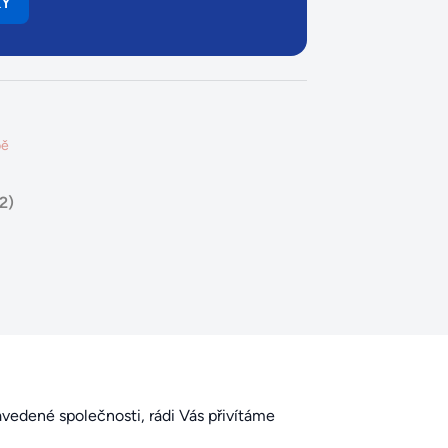
KY
pě
2)
zavedené společnosti, rádi Vás přivítáme