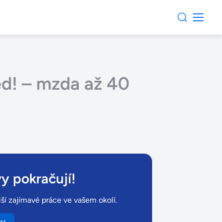
ed! – mzda až 40
y pokračují!
ší zajímavé práce ve vašem okolí.