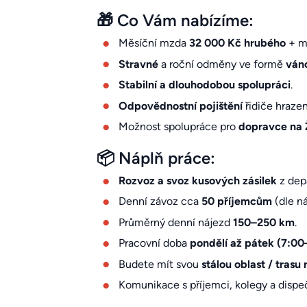
🎁 Co Vám nabízíme:
Měsíční mzda
32 000 Kč hrubého
+ m
Stravné
a roční odměny ve formě
ván
Stabilní a dlouhodobou spolupráci
.
Odpovědnostní pojištění
řidiče hrazen
Možnost spolupráce pro
dopravce na 
📦 Náplň práce:
Rozvoz a svoz kusových zásilek
z dep
Denní závoz cca
50 příjemcům
(dle ná
Průměrný denní nájezd
150–250 km
.
Pracovní doba
pondělí až pátek (7:00
Budete mít svou
stálou oblast / trasu
Komunikace s příjemci, kolegy a dispe