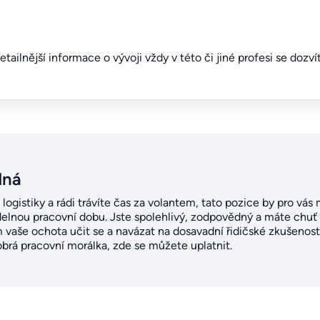
detailnější informace o vývoji vždy v této či jiné profesi se dozv
dná
i logistiky a rádi trávíte čas za volantem, tato pozice by pro vá
idelnou pracovní dobu. Jste spolehlivý, zodpovědný a máte chuť 
m vaše ochota učit se a navázat na dosavadní řidičské zkušenos
obrá pracovní morálka, zde se můžete uplatnit.