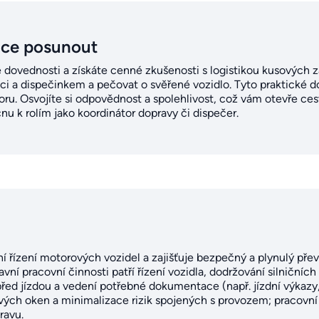
ice posunout
ké dovednosti a získáte cenné zkušenosti s logistikou kusových z
mci a dispečinkem a pečovat o svěřené vozidlo. Tyto praktické 
ru. Osvojíte si odpovědnost a spolehlivost, což vám otevře ce
nu k rolím jako koordinátor dopravy či dispečer.
ní řízení motorových vozidel a zajišťuje bezpečný a plynulý př
vní pracovní činnosti patří řízení vozidla, dodržování silničních
před jízdou a vedení potřebné dokumentace (např. jízdní výkazy
ých oken a minimalizace rizik spojených s provozem; pracovní p
ravu.