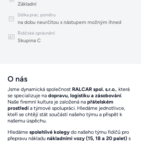
Základní
Délka prac. poměru
na dobu neurčitou s nástupem možným ihned
Řidičské oprávnění
Skupina C
O nás
Jsme dynamická společnost
RALCAR spol. s.r.o.
, která
se specializuje na
dopravu, logistiku a zásobování
.
Naše firemní kultura je založená na
přátelském
prostředí
a týmové spolupráci. Hledáme jednotlivce,
kteří se chtějí stát součástí našeho týmu a přispět k
našemu úspěchu.
Hledáme
spolehlivé kolegy
do našeho týmu řidičů pro
přepravu nákladu
nákladními vozy (15, 18 a 20 palet)
s