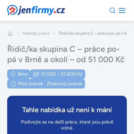
JenFirmy.cz
Nabídky práce
Řidič/ka skupina C – práce po-pá v Brně 
Řidič/ka skupina C – práce po-
pá v Brně a okolí – od 51 000 Kč
Brno
51.000 – 57.800 Kč
Plný úvazek
,
Zkrácený úvazek
Tahle nabídka už není k mání
Podívejte se na další práce, které jsou právě
volné.