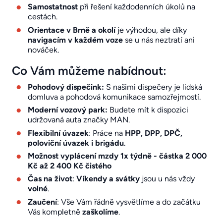
Samostatnost
při řešení každodenních úkolů na
cestách.
Orientace v Brně a okolí
je výhodou, ale díky
navigacím v každém voze
se u nás neztratí ani
nováček.
Co Vám můžeme nabídnout:
Pohodový dispečink:
S našimi dispečery je lidská
domluva a pohodová komunikace samozřejmostí.
Moderní vozový park:
Budete mít k dispozici
udržovaná auta značky MAN.
Flexibilní úvazek
: Práce na
HPP, DPP, DPČ,
poloviční úvazek i brigádu
.
Možnost vyplácení mzdy 1x týdně - částka 2 000
Kč až 2 400 Kč čistého
Čas na život
:
Víkendy a svátky
jsou u nás vždy
volné
.
Zaučení
: Vše Vám řádně vysvětlíme a do začátku
Vás kompletně
zaškolíme
.