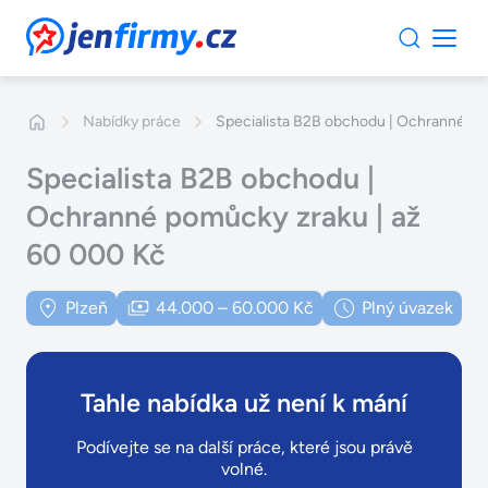
JenFirmy.cz
Nabídky práce
Specialista B2B obchodu | Ochranné po
Specialista B2B obchodu |
Ochranné pomůcky zraku | až
60 000 Kč
Plzeň
44.000 – 60.000 Kč
Plný úvazek
Tahle nabídka už není k mání
Podívejte se na další práce, které jsou právě
volné.